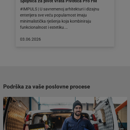
Spojnica za pivot vrata Pivotica Pro FM
#IMPULS | U savremenoj arhitekturi i dizajnu
enterijera sve veću popularnost imaju
minimalistička rješenja koja kombiniraju
funkcionalnost i estetiku.…
Objava
03.06.2026
objavljena
dana:
03.06.2026
Podrška za vaše poslovne procese