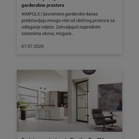
garderobne prostore
#IMPULS | Savremene garderobe danas
predstavljaju mnogo više od običnog prostora za
odlaganje odjeće. Zahvaljujući naprednim
sistemima okova, moguće…
Objava
07.07.2026
objavljena
dana:
07.07.2026