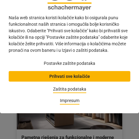
namještaja
#IMPULS | U svijetu modernog namještaja, gdje se
Naša web stranica koristi kolačiće kako bi osigurala punu
od proizvoda očekuju funkcionalnost, estetika i
funkcionalnost naših stranica i omogućila bolje korisničko
maksimalno iskorištenje prostora, Hettich
iskustvo. Odaberite "Prihvati sve kolačiće" kako bi prihvatili sve
FurnSpin…
kolačiće ili na opciji "Postavke zaštite podataka" odaberite koje
Objava
05.08.2026
kolačiće želite prihvatiti. Više informacija o kolačićima možete
objavljena
pronaći na ovom baneru i u Izjavi o zaštiti podataka.
dana:
05.08.2026
Postavke zaštite podataka
Prihvati sve kolačiće
Zaštita podataka
Impresum
Pametna rješenja za funkcionalne i moderne