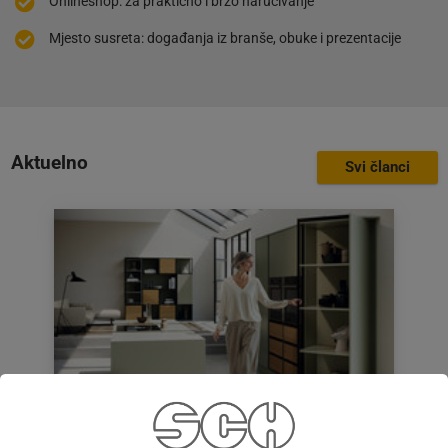
Onlineshop: za praktično i brzo naručivanje
Mjesto susreta: događanja iz branše, obuke i prezentacije
Aktuelno
Svi članci
Hettich FurnSpin: Revolucija u dizajnu