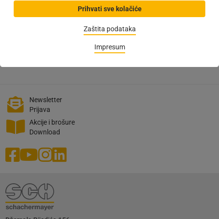
dugogodišnje pouzdane zaposlenike.
Prihvati sve kolačiće
Veliki broj nekadašnjih i sadašnjih zaposlenika svojim kćerkama,
Zaštita podataka
sinovima ili čak unucima i rođacima preporučuju "svoje" poduzeće kao
potencijalnog poslodavca.
Impresum
Newsletter
Prijava
Akcije i brošure
Download