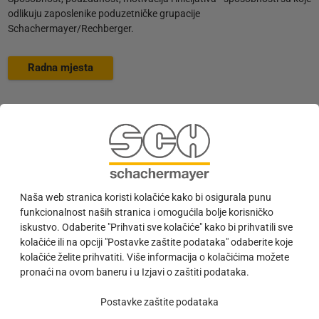
odlikuju zaposlenike poduzetničke grupacije
Schachermayer/Rechberger.
Radna mjesta
Stručna obuka i daljnja izobrazba "START"
Zaposlenici poduzeća Schachermayer konstantno uče u skladu sa
zahtjevima tržišta i tehničkim svojstvima asortimana, odnosno
poljem svoje stručnosti. Poduzeće Schachermayer potiče
Naša web stranica koristi kolačiće kako bi osigurala punu
sistematsku razmjenu iskustava između zaposlenika koji pružaju
funkcionalnost naših stranica i omogućila bolje korisničko
korisničku podršku i terenskog osoblja. Sposobnosti se dalje razvijaju
iskustvo. Odaberite "Prihvati sve kolačiće" kako bi prihvatili sve
putem školovanja i seminara.
kolačiće ili na opciji "Postavke zaštite podataka" odaberite koje
kolačiće želite prihvatiti. Više informacija o kolačićima možete
Obitelj zaposlenika kroz generacije
pronaći na ovom baneru i u Izjavi o zaštiti podataka.
Članovi poduzetničke obitelji Schachermayer već šestu generaciju
Postavke zaštite podataka
zaredom kroje uspješnu povijest poduzeća i pritom se oslanjaju na