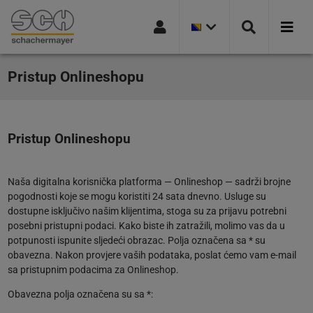
TRENUTNA
Idi na navigaciju
Idi na stranicu pretrage
Idi na glavni sadržaj
Idi na podnožje
VERZIJA
ZEMLJE:
BOSNA
I
HERCEGOVINA
Aktuelno
Pristup Onlineshopu
Usluge
Pristup Onlineshopu
Lokacije
Naša digitalna korisnička platforma — Onlineshop — sadrži brojne
Tradicija
pogodnosti koje se mogu koristiti 24 sata dnevno. Usluge su
dostupne isključivo našim klijentima, stoga su za prijavu potrebni
posebni pristupni podaci. Kako biste ih zatražili, molimo vas da u
Kontakt
potpunosti ispunite sljedeći obrazac. Polja označena sa * su
obavezna. Nakon provjere vaših podataka, poslat ćemo vam e-mail
sa pristupnim podacima za Onlineshop.
Obavezna polja označena su sa *: