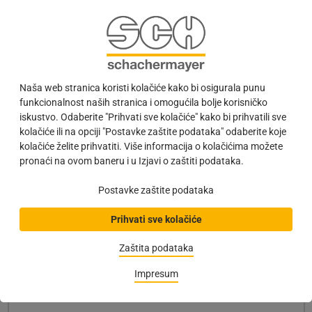
Oslovljavanje/titula
Ime
*
Naša web stranica koristi kolačiće kako bi osigurala punu
Prezime
*
funkcionalnost naših stranica i omogućila bolje korisničko
iskustvo. Odaberite "Prihvati sve kolačiće" kako bi prihvatili sve
kolačiće ili na opciji "Postavke zaštite podataka" odaberite koje
E-pošta
*
kolačiće želite prihvatiti. Više informacija o kolačićima možete
pronaći na ovom baneru i u Izjavi o zaštiti podataka.
Postavke zaštite podataka
Tel.
Prihvati sve kolačiće
Faks
Zaštita podataka
Impresum
Početna stranica