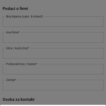
Podaci o firmi
Broj klijenta (najm. 8-cifreni)
*
Ime firme
*
Ulica / kućni broj
*
Poštanski broj / mjesto
*
Zemlja
*
Osoba za kontakt