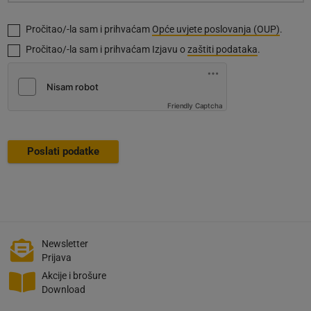
Absenden
Pročitao/-la sam i prihvaćam
Opće uvjete poslovanja (OUP)
.
Pročitao/-la sam i prihvaćam Izjavu o
zaštiti podataka
.
Friendly Captcha
Poslati podatke
Newsletter
Prijava
Akcije i brošure
Download