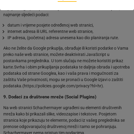
u web stranicu. Iz tog razloga mi nemamo uticaj na opseg podataka
koje je Google prikupio na ovaj način. Prema našim saznanjima, to su
najmanje sljedeći podaci:
datum i vrijeme posjete određenoj web stranici,
internet adresa ili URL referentne web stranice,
IP adresa, (početna) adresa unesena kao dio planiranja rute.
Ako ne želite da Google prikuplja, obrađuje ili koristi podatke o Vama
preko naše web stranice, možete deaktivirati JavaScript u
postavkama preglednika. U tom slučaju ne možete koristiti prikaz
karte.Svrha i obim prikupljanja podataka te daljnja obrada i upotreba
podataka od strane Googlea, kao i vaša prava i mogućnosti za
zaštitu Vaše privatnosti, mogu se pronaći u Google izjavi o zaštiti
podataka.(https://policies.google.com/privacy?hl=hr).
9. Dodaci za društvene mreže (Social Plugins)
Na web stranici Schachermayer ugrađeni su elementi društvenih
mreža kako bi prikazali slike, videozapise i tekstove. Posjetom
stranica koje prikazuju te elemente, podaci iz vašeg preglednika se
prenose odgovarajućoj društvenoj mreži i tamo se pohranjuju.
Schachermayer nema pristup tim podacima.