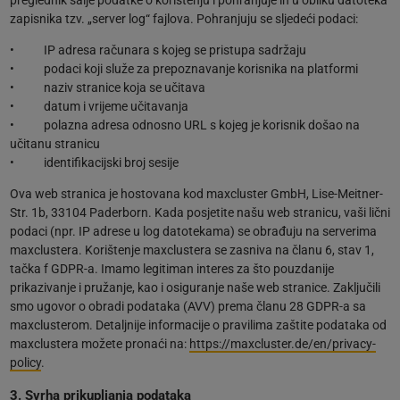
zapisnika tzv. „server log“ fajlova. Pohranjuju se sljedeći podaci:
• IP adresa računara s kojeg se pristupa sadržaju
• podaci koji služe za prepoznavanje korisnika na platformi
• naziv stranice koja se učitava
• datum i vrijeme učitavanja
• polazna adresa odnosno URL s kojeg je korisnik došao na
učitanu stranicu
• identifikacijski broj sesije
Ova web stranica je hostovana kod maxcluster GmbH, Lise-Meitner-
Str. 1b, 33104 Paderborn. Kada posjetite našu web stranicu, vaši lični
podaci (npr. IP adrese u log datotekama) se obrađuju na serverima
maxclustera. Korištenje maxclustera se zasniva na članu 6, stav 1,
tačka f GDPR-a. Imamo legitiman interes za što pouzdanije
prikazivanje i pružanje, kao i osiguranje naše web stranice. Zaključili
smo ugovor o obradi podataka (AVV) prema članu 28 GDPR-a sa
maxclusterom. Detaljnije informacije o pravilima zaštite podataka od
maxclustera možete pronaći na:
https://maxcluster.de/en/privacy-
policy
.
3. Svrha prikupljanja podataka