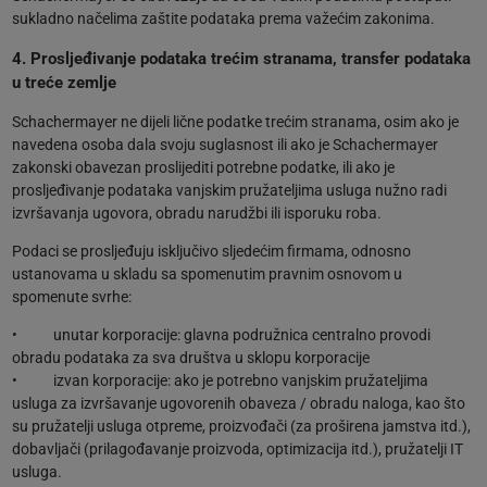
sukladno načelima zaštite podataka prema važećim zakonima.
4. Prosljeđivanje podataka trećim stranama, transfer podataka
u treće zemlje
Schachermayer ne dijeli lične podatke trećim stranama, osim ako je
navedena osoba dala svoju suglasnost ili ako je Schachermayer
zakonski obavezan proslijediti potrebne podatke, ili ako je
prosljeđivanje podataka vanjskim pružateljima usluga nužno radi
izvršavanja ugovora, obradu narudžbi ili isporuku roba.
Podaci se prosljeđuju isključivo sljedećim firmama, odnosno
ustanovama u skladu sa spomenutim pravnim osnovom u
spomenute svrhe:
• unutar korporacije: glavna podružnica centralno provodi
obradu podataka za sva društva u sklopu korporacije
• izvan korporacije: ako je potrebno vanjskim pružateljima
usluga za izvršavanje ugovorenih obaveza / obradu naloga, kao što
su pružatelji usluga otpreme, proizvođači (za proširena jamstva itd.),
dobavljači (prilagođavanje proizvoda, optimizacija itd.), pružatelji IT
usluga.