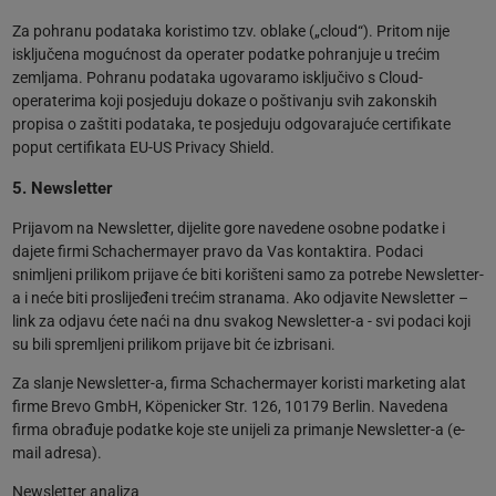
Za pohranu podataka koristimo tzv. oblake („cloud“). Pritom nije
isključena mogućnost da operater podatke pohranjuje u trećim
zemljama. Pohranu podataka ugovaramo isključivo s Cloud-
operaterima koji posjeduju dokaze o poštivanju svih zakonskih
propisa o zaštiti podataka, te posjeduju odgovarajuće certifikate
poput certifikata EU-US Privacy Shield.
5. Newsletter
Prijavom na Newsletter, dijelite gore navedene osobne podatke i
dajete firmi Schachermayer pravo da Vas kontaktira. Podaci
snimljeni prilikom prijave će biti korišteni samo za potrebe Newsletter-
a i neće biti proslijeđeni trećim stranama. Ako odjavite Newsletter –
link za odjavu ćete naći na dnu svakog Newsletter-a - svi podaci koji
su bili spremljeni prilikom prijave bit će izbrisani.
Za slanje Newsletter-a, firma Schachermayer koristi marketing alat
firme Brevo GmbH, Köpenicker Str. 126, 10179 Berlin. Navedena
firma obrađuje podatke koje ste unijeli za primanje Newsletter-a (e-
mail adresa).
Newsletter analiza