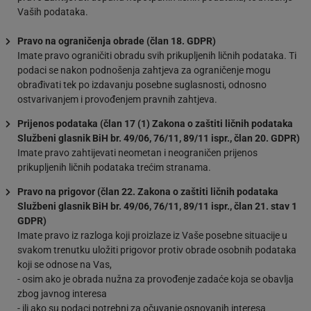
Vaših podataka.
Pravo na ograničenja obrade (član 18. GDPR)
Imate pravo ograničiti obradu svih prikupljenih ličnih podataka. Ti
podaci se nakon podnošenja zahtjeva za ograničenje mogu
obrađivati tek po izdavanju posebne suglasnosti, odnosno
ostvarivanjem i provođenjem pravnih zahtjeva.
Prijenos podataka (član 17 (1) Zakona o zaštiti ličnih podataka
Službeni glasnik BiH br. 49/06, 76/11, 89/11 ispr., član 20. GDPR)
Imate pravo zahtijevati neometan i neograničen prijenos
prikupljenih ličnih podataka trećim stranama.
Pravo na prigovor (član 22. Zakona o zaštiti ličnih podataka
Službeni glasnik BiH br. 49/06, 76/11, 89/11 ispr., član 21. stav 1
GDPR)
Imate pravo iz razloga koji proizlaze iz Vaše posebne situacije u
svakom trenutku uložiti prigovor protiv obrade osobnih podataka
koji se odnose na Vas,
- osim ako je obrada nužna za provođenje zadaće koja se obavlja
zbog javnog interesa
- ili ako su podaci potrebni za očuvanje osnovanih interesa