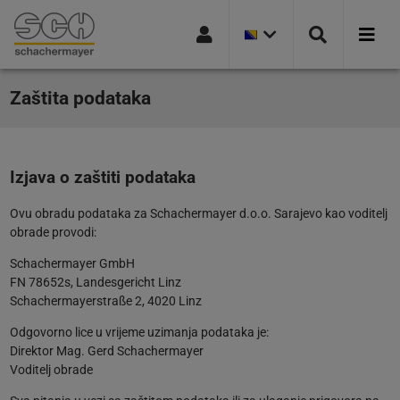
TRENUTNA
Idi na navigaciju
Idi na stranicu pretrage
Idi na glavni sadržaj
Idi na podnožje
VERZIJA
ZEMLJE:
BOSNA
I
HERCEGOVINA
Zaštita podataka
Izjava o zaštiti podataka
Ovu obradu podataka za Schachermayer d.o.o. Sarajevo kao voditelj
obrade provodi:
Schachermayer GmbH
FN 78652s, Landesgericht Linz
Schachermayerstraße 2, 4020 Linz
Odgovorno lice u vrijeme uzimanja podataka je:
Direktor Mag. Gerd Schachermayer
Voditelj obrade