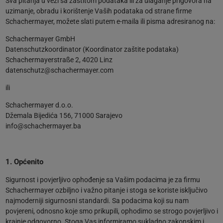
Sva pitanja u vezi sa zaštitom podataka ili za ulaganje prigovora na
uzimanje, obradu i korištenje Vaših podataka od strane firme
Schachermayer, možete slati putem e-maila ili pisma adresiranog na:
Schachermayer GmbH
Datenschutzkoordinator (Koordinator zaštite podataka)
Schachermayerstraße 2, 4020 Linz
datenschutz@schachermayer.com
ili
Schachermayer d.o.o.
Džemala Bijedića 156, 71000 Sarajevo
info@schachermayer.ba
1. Općenito
Sigurnost i povjerljivo ophođenje sa Vašim podacima je za firmu
Schachermayer ozbiljno i važno pitanje i stoga se koriste isključivo
najmoderniji sigurnosni standardi. Sa podacima koji su nam
povjereni, odnosno koje smo prikupili, ophodimo se strogo povjerljivo i
krajnje odgovorno. Stoga Vas informiramo sukladno zakonskim i