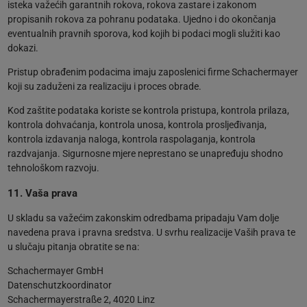
isteka važećih garantnih rokova, rokova zastare i zakonom
propisanih rokova za pohranu podataka. Ujedno i do okončanja
eventualnih pravnih sporova, kod kojih bi podaci mogli služiti kao
dokazi.
Pristup obrađenim podacima imaju zaposlenici firme Schachermayer
koji su zaduženi za realizaciju i proces obrade.
Kod zaštite podataka koriste se kontrola pristupa, kontrola prilaza,
kontrola dohvaćanja, kontrola unosa, kontrola prosljeđivanja,
kontrola izdavanja naloga, kontrola raspolaganja, kontrola
razdvajanja. Sigurnosne mjere neprestano se unapređuju shodno
tehnološkom razvoju.
11. Vaša prava
U skladu sa važećim zakonskim odredbama pripadaju Vam dolje
navedena prava i pravna sredstva. U svrhu realizacije Vaših prava te
u slučaju pitanja obratite se na:
Schachermayer GmbH
Datenschutzkoordinator
Schachermayerstraße 2, 4020 Linz