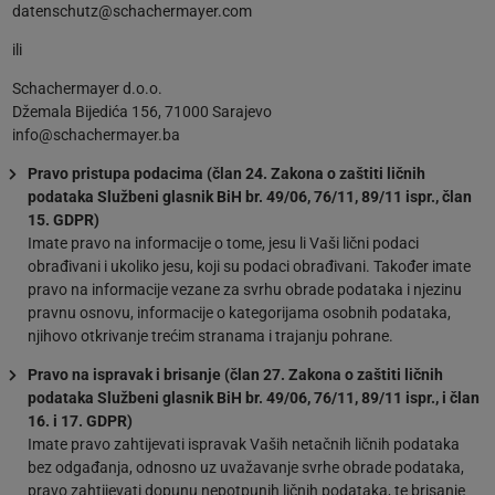
datenschutz@schachermayer.com
ili
Schachermayer d.o.o.
Džemala Bijedića 156, 71000 Sarajevo
info@schachermayer.ba
Pravo pristupa podacima (član 24. Zakona o zaštiti ličnih
podataka Službeni glasnik BiH br. 49/06, 76/11, 89/11 ispr., član
15. GDPR)
Imate pravo na informacije o tome, jesu li Vaši lični podaci
obrađivani i ukoliko jesu, koji su podaci obrađivani. Također imate
pravo na informacije vezane za svrhu obrade podataka i njezinu
pravnu osnovu, informacije o kategorijama osobnih podataka,
njihovo otkrivanje trećim stranama i trajanju pohrane.
Pravo na ispravak i brisanje (član 27. Zakona o zaštiti ličnih
podataka Službeni glasnik BiH br. 49/06, 76/11, 89/11 ispr., i član
16. i 17. GDPR)
Imate pravo zahtijevati ispravak Vaših netačnih ličnih podataka
bez odgađanja, odnosno uz uvažavanje svrhe obrade podataka,
pravo zahtijevati dopunu nepotpunih ličnih podataka, te brisanje