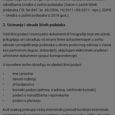
odredbama Uredbe o zaštiti podataka (Zakon o zaštiti ličnih
podataka ("Sl. list BiH", br. 49/2006, 76/2011 i 89/2011 - ispr.), GDPR
– Uredba o zaštiti podataka iz 2018 god.).
2. Uzimanje i obrada ličnih podataka
Vaši lični podaci i eventualno dokumenti ili fotografije koje ste učitali,
prikupljaju se i obrađuju od strane firme Schachermayer u svrhu
obrade i prosljeđivanja podataka u okviru poslovnog odnosa s Vama
kao partnerom (kupac, dobavljač), uključujući elektronski urađene i
arhivirane dokumente (poput korespondencije).
U navedene svrhe obrađuju se sljedeći lični podaci:
• ime i prezime
• datum rođenja
• državljanstvo
• kontakt podaci (adresa, e-adresa, telefonski kontakt)
• podaci o narudžbama i isporukama
• podaci o plaćanju
Kod svakog pristupa našoj internetskoj ponudi korišteni internetski
preglednik šalje podatke o korištenju i pohranjuje ih u obliku datoteka