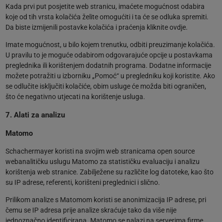
Kada prvi put posjetite web stranicu, imaćete mogućnost odabira
koje od tih vrsta kolačića želite omogućiti i ta će se odluka spremiti.
Da biste izmijenili postavke kolačića i praćenja kliknite ovdje.
Imate mogućnost, u bilo kojem trenutku, odbiti preuzimanje kolačića.
U pravilu to je moguće odabirom odgovarajuće opcije u postavkama
preglednika ili korištenjem dodatnih programa. Dodatne informacije
možete potražiti u izborniku „Pomoć“ u pregledniku koji koristite. Ako
se odlučite isključiti kolačiće, obim usluge će možda biti ograničen,
što će negativno utjecati na korištenje usluga.
7. Alati za analizu
Matomo
Schachermayer koristi na svojim web stranicama open source
webanalitičku uslugu Matomo za statističku evaluaciju i analizu
korištenja web stranice. Zabilježene su različite log datoteke, kao što
su IP adrese, referenti, korišteni preglednici i slično.
Prilikom analize s Matomom koristi se anonimizacija IP adrese, pri
čemu se IP adresa prije analize skraćuje tako da više nije
jednoznačno identificirana. Matomo se nalazi na serverima firme