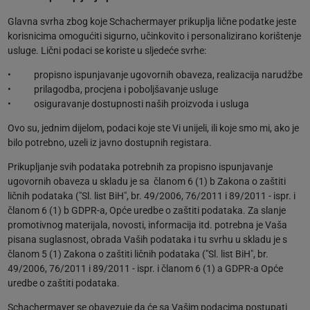
Glavna svrha zbog koje Schachermayer prikuplja lične podatke jeste
korisnicima omogućiti sigurno, učinkovito i personalizirano korištenje
usluge. Lični podaci se koriste u sljedeće svrhe:
• propisno ispunjavanje ugovornih obaveza, realizacija narudžbe
• prilagodba, procjena i poboljšavanje usluge
• osiguravanje dostupnosti naših proizvoda i usluga
Ovo su, jednim dijelom, podaci koje ste Vi unijeli, ili koje smo mi, ako je
bilo potrebno, uzeli iz javno dostupnih registara.
Prikupljanje svih podataka potrebnih za propisno ispunjavanje
ugovornih obaveza u skladu je sa članom 6 (1) b Zakona o zaštiti
ličnih podataka ("Sl. list BiH", br. 49/2006, 76/2011 i 89/2011 - ispr. i
članom 6 (1) b GDPR-a, Opće uredbe o zaštiti podataka. Za slanje
promotivnog materijala, novosti, informacija itd. potrebna je Vaša
pisana suglasnost, obrada Vaših podataka i tu svrhu u skladu je s
članom 5 (1) Zakona o zaštiti ličnih podataka ("Sl. list BiH", br.
49/2006, 76/2011 i 89/2011 - ispr. i članom 6 (1) a GDPR-a Opće
uredbe o zaštiti podataka.
Schachermayer se obavezuje da će sa Vašim podacima postupati