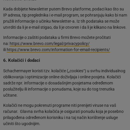
Kada dobijete Newsletter putem Brevo platforme, podaci kao što su
IP adresa, tip preglednika i e-mail program, se pohranjuju kako bi nam
pružili informacije o učinku Newsletter-a. Iz tih podataka se može
utvrditi da li je e-mail stigao, da li je otvoren i da li je klikano na linkove.
Informacije o zaštiti podataka u firmi Brevo možete pročitati
na:
https://www.brevo.com/legal/privacypolicy/
ili
https://www.brevo.com/information-for-email-recipients/
6. Kolačići i dodaci
Schachermayer koristi tzv. kolačiće („cookies“) u svrhu individualnog
oblikovanja i optimizacije online doživljaja i online posjeta. Kolačići
sadrže npr. informacije o dosadašnjim posjetama određenom
poslužitelju ili informacije o ponudama, koje su do tog trenutka
učitane.
Kolačići ne mogu pokrenuti programe niti prenijeti viruse na vaš
računar. Glavna svrha kolačića je osigurati ponudu koja je posebno
prilagođena određenom korisniku i na taj način korištenje usluge
učiniti što ugodnijim.