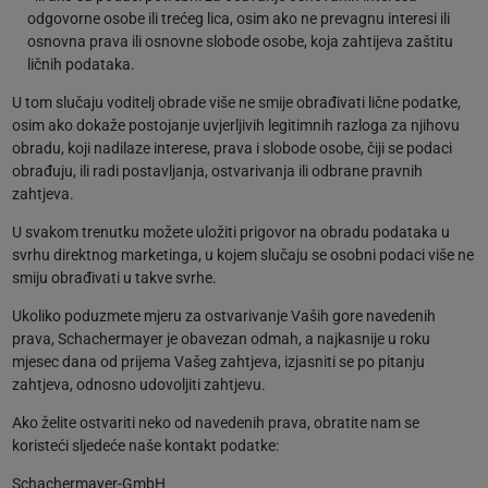
odgovorne osobe ili trećeg lica, osim ako ne prevagnu interesi ili
osnovna prava ili osnovne slobode osobe, koja zahtijeva zaštitu
ličnih podataka.
U tom slučaju voditelj obrade više ne smije obrađivati lične podatke,
osim ako dokaže postojanje uvjerljivih legitimnih razloga za njihovu
obradu, koji nadilaze interese, prava i slobode osobe, čiji se podaci
obrađuju, ili radi postavljanja, ostvarivanja ili odbrane pravnih
zahtjeva.
U svakom trenutku možete uložiti prigovor na obradu podataka u
svrhu direktnog marketinga, u kojem slučaju se osobni podaci više ne
smiju obrađivati u takve svrhe.
Ukoliko poduzmete mjeru za ostvarivanje Vaših gore navedenih
prava, Schachermayer je obavezan odmah, a najkasnije u roku
mjesec dana od prijema Vašeg zahtjeva, izjasniti se po pitanju
zahtjeva, odnosno udovoljiti zahtjevu.
Ako želite ostvariti neko od navedenih prava, obratite nam se
koristeći sljedeće naše kontakt podatke:
Schachermayer-GmbH