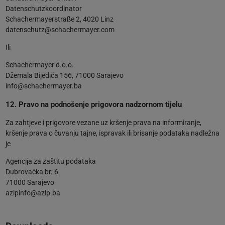
Datenschutzkoordinator
Schachermayerstraße 2, 4020 Linz
datenschutz@schachermayer.com
Ili
Schachermayer d.o.o.
Džemala Bijedića 156, 71000 Sarajevo
info@schachermayer.ba
12. Pravo na podnošenje prigovora nadzornom tijelu
Za zahtjeve i prigovore vezane uz kršenje prava na informiranje,
kršenje prava o čuvanju tajne, ispravak ili brisanje podataka nadležna
je
Agencija za zaštitu podataka
Dubrovačka br. 6
71000 Sarajevo
azlpinfo@azlp.ba