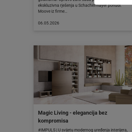
ekskluzivna rješenja u Schachermayer ponudi.
Moove iz firme…
Objava
06.05.2026
objavljena
dana:
06.05.2026
Magic Living - elegancija bez
kompromisa
#IMPULS | U svijetu modernog uređenja interijera,