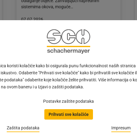
odlaganje odjeće. Zahvaljujući naprednim
sistemima okova, moguće…
Objava
07.07.2026
objavljena
dana:
07.07.2026
ca koristi kolačiće kako bi osigurala punu funkcionalnost naših stranica
 iskustvo. Odaberite "Prihvati sve kolačiće" kako bi prihvatili sve kolačiće ili
e podataka" odaberite koje kolačiće želite prihvatiti. Više informacija o k
na ovom baneru i u Izjavi o zaštiti podataka.
Postavke zaštite podataka
Spax crni iver vijci
Prihvati sve kolačiće
#IMPULS | Spax, brend koji nam uvijek iznova nudi
Zaštita podataka
Impresum
nove inovacije i rješenja za pričvršćivanje, svoj
asortiman je pojačao iver vijcima u modernoj