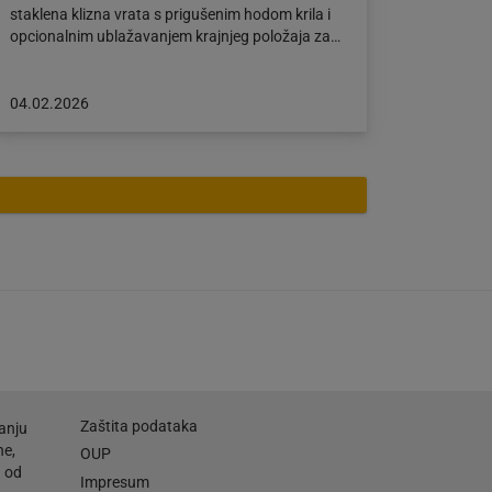
staklena klizna vrata s prigušenim hodom krila i
opcionalnim ublažavanjem krajnjeg položaja za…
Objava
04.02.2026
objavljena
dana:
04.02.2026
Zaštita podataka
anju
ne,
OUP
a od
Impresum