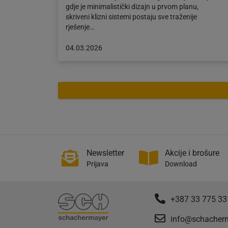
gdje je minimalistički dizajn u prvom planu,
skriveni klizni sistemi postaju sve traženije
rješenje…
Objava
04.03.2026
objavljena
dana:
04.03.2026
Newsletter
Akcije i brošure
Prijava
Download
+387 33 775 33
info@schacher