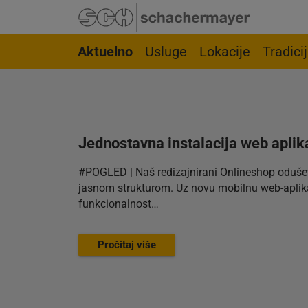
Idi na navigaciju
Idi na stranicu pretrage
Idi na glavni sadržaj
Idi na podnožje
Aktuelno
Usluge
Lokacije
Tradici
Jednostavna instalacija web aplik
#POGLED | Naš redizajnirani Onlineshop oduše
jasnom strukturom. Uz novu mobilnu web-aplika
funkcionalnost…
Pročitaj više