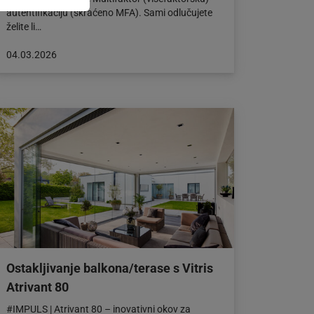
autentifikaciju (skraćeno MFA). Sami odlučujete
želite li…
Objava
04.03.2026
objavljena
dana:
04.03.2026
Ostakljivanje balkona/terase s Vitris
Atrivant 80
#IMPULS | Atrivant 80 – inovativni okov za