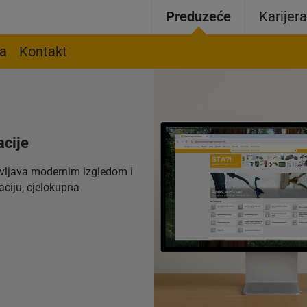
Preduzeće
Karijer
ja
Kontakt
acije
vljava modernim izgledom i
ciju, cjelokupna