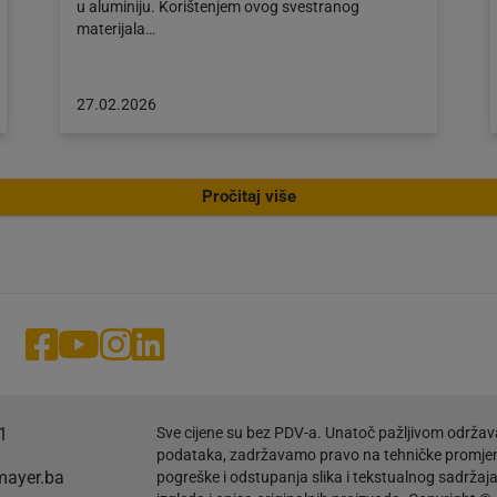
u aluminiju. Korištenjem ovog svestranog
materijala…
Objava
27.02.2026
objavljena
dana:
27.02.2026
Pročitaj više
1
Sve cijene su bez PDV-a. Unatoč pažljivom održav
podataka, zadržavamo pravo na tehničke promje
mayer.ba
pogreške i odstupanja slika i tekstualnog sadržaj