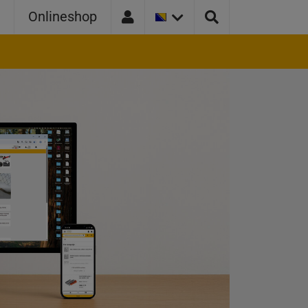
TRENUTNA
a
Onlineshop
VERZIJA
ZEMLJE:
BOSNA
I
HERCEGOVINA