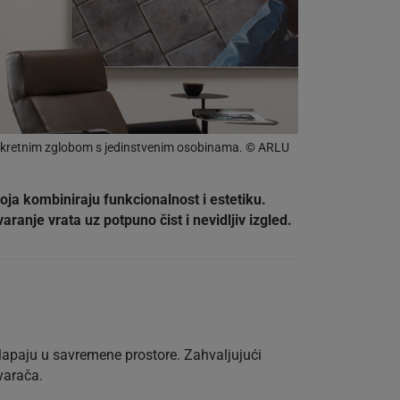
 s okretnim zglobom s jedinstvenim osobinama. © ARLU
oja kombiniraju funkcionalnost i estetiku.
ranje vrata uz potpuno čist i nevidljiv izgled.
klapaju u savremene prostore. Zahvaljujući
tvarača.