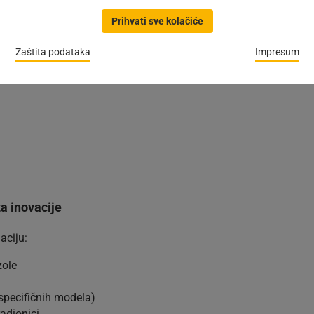
Prihvati sve kolačiće
Zaštita podataka
Impresum
a vrata:
a inovacije
aciju:
zole
specifičnih modela)
adionici