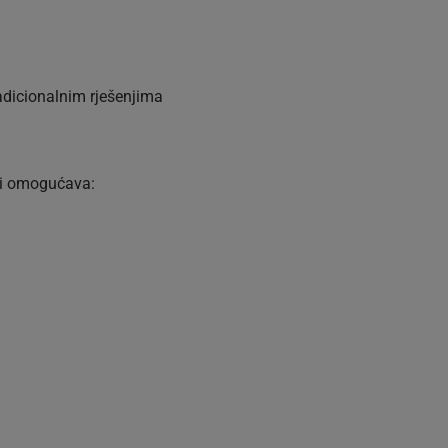
adicionalnim rješenjima
e i omogućava: