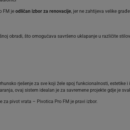
ro FM je
odličan izbor za renovacije
, jer ne zahtijeva velike građ
vršnoj obradi, što omogućava savršeno uklapanje u različite stilov
hunsko rješenje za sve koji žele spoj funkcionalnosti, estetike i i
anja, ovaj sistem idealan je za savremene projekte gdje je svak
e za pivot vrata – Pivotica Pro FM je pravi izbor.