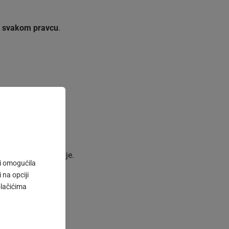
u svakom pravcu
.
ntrolisano zatvaranje.
 i omogućila
 na opciji
olačićima