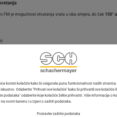
kretanja
Pro FM je mogućnost otvaranja vrata u oba smjera, do čak
150° 
o)
bu svakom prostoru i konceptu uređenja.
ja
zatvaranja
ugrađenim u donji dio vrata, koji osigurava tiho i ko
ca koristi kolačiće kako bi osigurala punu funkcionalnost naših stranica
 iskustvo. Odaberite "Prihvati sve kolačiće" kako bi prihvatili sve kolačiće ili
e podataka" odaberite koje kolačiće želite prihvatiti. Više informacija o k
°)
na ovom baneru i u Izjavi o zaštiti podataka.
o 0°)
Postavke zaštite podataka