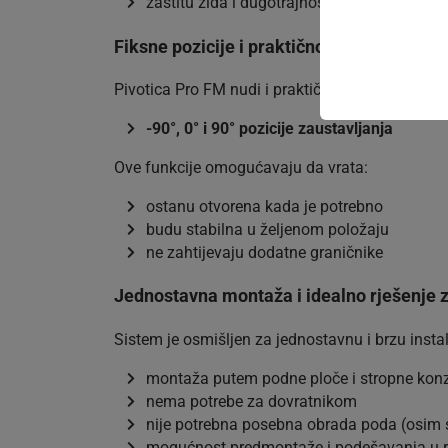
zaštitu zida i dugotrajnost mehanizma
Fiksne pozicije i praktičnost korištenja
Pivotica Pro FM nudi i praktične opcije fiksiranj
-90°, 0° i 90° pozicije zaustavljanja
Ove funkcije omogućavaju da vrata:
ostanu otvorena kada je potrebno
budu stabilna u željenom položaju
ne zahtijevaju dodatne graničnike
Jednostavna montaža i idealno rješenje z
Sistem je osmišljen za jednostavnu i brzu instal
montaža putem podne ploče i stropne kon
nema potrebe za dovratnikom
nije potrebna posebna obrada poda (osim 
mogućnost predmontaže i podešavanja u r