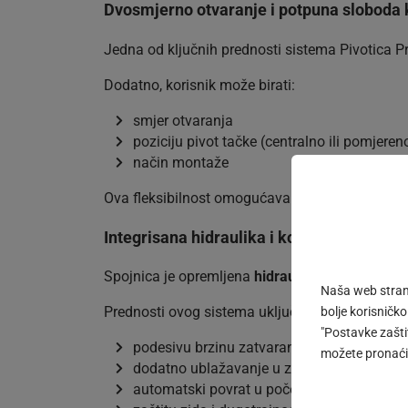
Dvosmjerno otvaranje i potpuna sloboda 
Jedna od ključnih prednosti sistema Pivotica 
Dodatno, korisnik može birati:
smjer otvaranja
poziciju pivot tačke (centralno ili pomjeren
način montaže
Ova fleksibilnost omogućava potpunu prilagod
Integrisana hidraulika i kontrola zatvaran
Spojnica je opremljena
hidrauličkim sistemom 
Naša web strani
Prednosti ovog sistema uključuju:
bolje korisničko
"Postavke zaštit
podesivu brzinu zatvaranja (od 150° do 10
možete pronaći 
dodatno ublažavanje u završnoj fazi (10° d
automatski povrat u početni položaj