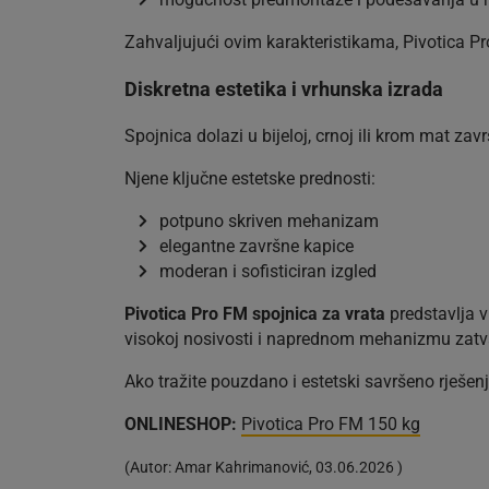
Zahvaljujući ovim karakteristikama, Pivotica P
Diskretna estetika i vrhunska izrada
Spojnica dolazi u bijeloj, crnoj ili krom mat za
Njene ključne estetske prednosti:
potpuno skriven mehanizam
elegantne završne kapice
moderan i sofisticiran izgled
Pivotica Pro FM spojnica za vrata
predstavlja vr
visokoj nosivosti i naprednom mehanizmu zatvar
Ako tražite pouzdano i estetski savršeno rješenj
ONLINESHOP:
Pivotica Pro FM 150 kg
(
Autor:
Amar Kahrimanović
,
03.06.2026
)