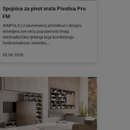
Spojnica za pivot vrata Pivotica Pro
FM
#IMPULS | U savremenoj arhitekturi i dizajnu
enterijera sve veću popularnost imaju
minimalistička rješenja koja kombiniraju
funkcionalnost i estetiku.…
Objava
03.06.2026
objavljena
dana:
03.06.2026