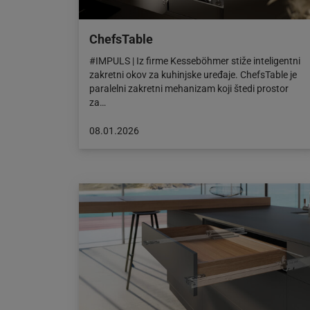
ChefsTable
#IMPULS | Iz firme Kesseböhmer stiže inteligentni
zakretni okov za kuhinjske uređaje. ChefsTable je
paralelni zakretni mehanizam koji štedi prostor
za…
Objava
08.01.2026
objavljena
dana:
08.01.2026