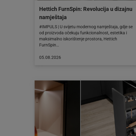
Hettich FurnSpin: Revolucija u dizajnu
namještaja
#IMPULS | U svijetu modernog namještaja, gdje se
od proizvoda očekuju funkcionalnost, estetika i
maksimalno iskorištenje prostora, Hettich
FurnSpin…
Objava
05.08.2026
objavljena
dana:
05.08.2026