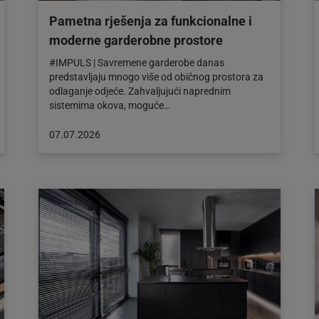
Pametna rješenja za funkcionalne i
moderne garderobne prostore
#IMPULS | Savremene garderobe danas
predstavljaju mnogo više od običnog prostora za
odlaganje odjeće. Zahvaljujući naprednim
sistemima okova, moguće…
Objava
07.07.2026
objavljena
dana:
07.07.2026