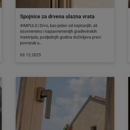
Spojnice za drvena ulazna vrata
#IMPULS | Drvo, kao jedan od najstarijih, ali
istovremeno i najsavremenijih građevinskih
materijala, posljednjih godina doživljava pravi
povratak u…
Objava
03.12.2025
objavljena
dana:
03.12.2025