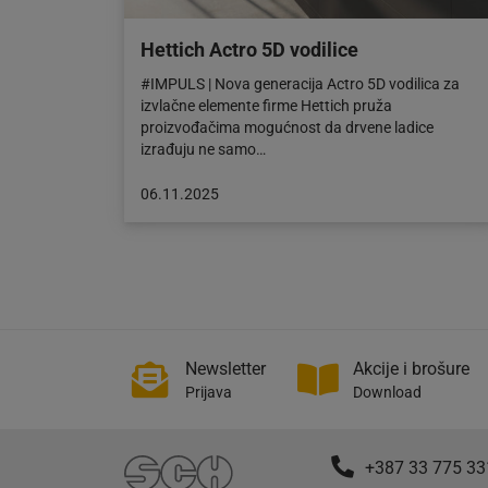
Hettich Actro 5D vodilice
#IMPULS | Nova generacija Actro 5D vodilica za
izvlačne elemente firme Hettich pruža
proizvođačima mogućnost da drvene ladice
izrađuju ne samo…
Objava
06.11.2025
objavljena
dana:
06.11.2025
Newsletter
Akcije i brošure
Prijava
Download
+387 33 775 33