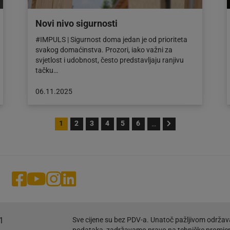
Novi nivo sigurnosti
#IMPULS | Sigurnost doma jedan je od prioriteta
svakog domaćinstva. Prozori, iako važni za
svjetlost i udobnost, često predstavljaju ranjivu
tačku…
Objava
06.11.2025
objavljena
dana:
06.11.2025
1
2
3
4
5
6
…
1
Sve cijene su bez PDV-a. Unatoč pažljivom održav
podataka, zadržavamo pravo na tehničke promje