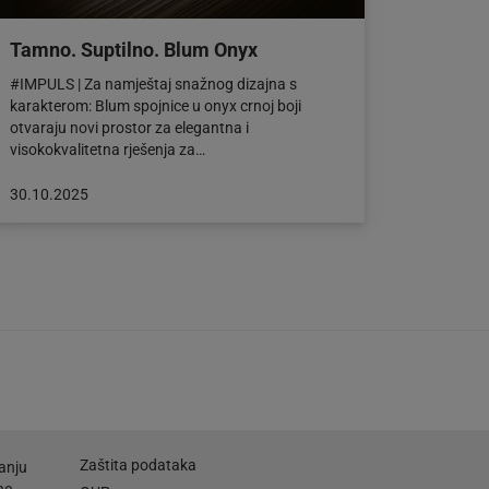
Tamno. Suptilno. Blum Onyx
#IMPULS | Za namještaj snažnog dizajna s
karakterom: Blum spojnice u onyx crnoj boji
otvaraju novi prostor za elegantna i
visokokvalitetna rješenja za…
Objava
30.10.2025
objavljena
dana:
30.10.2025
Zaštita podataka
anju
ne,