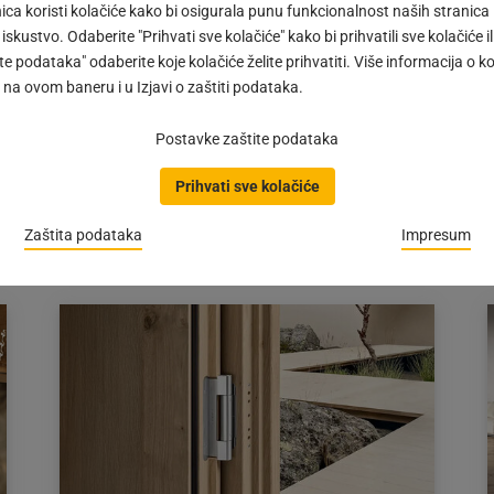
ca koristi kolačiće kako bi osigurala punu funkcionalnost naših stranica
 iskustvo. Odaberite "Prihvati sve kolačiće" kako bi prihvatili sve kolačiće ili
e podataka" odaberite koje kolačiće želite prihvatiti. Više informacija o k
Ostakljivanje balkona/terase s Vitris
na ovom baneru i u Izjavi o zaštiti podataka.
Atrivant 80
#IMPULS | Atrivant 80 – inovativni okov za
Postavke zaštite podataka
staklena klizna vrata s prigušenim hodom krila i
opcionalnim ublažavanjem krajnjeg položaja za…
Prihvati sve kolačiće
Objava
04.02.2026
Zaštita podataka
Impresum
objavljena
dana:
04.02.2026