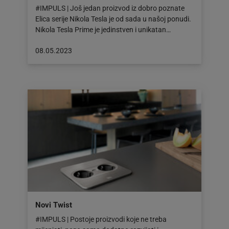
#IMPULS | Još jedan proizvod iz dobro poznate
Elica serije Nikola Tesla je od sada u našoj ponudi.
Nikola Tesla Prime je jedinstven i unikatan…
Objava
08.05.2023
objavljena
dana:
08.05.2023
Novi Twist
#IMPULS | Postoje proizvodi koje ne treba