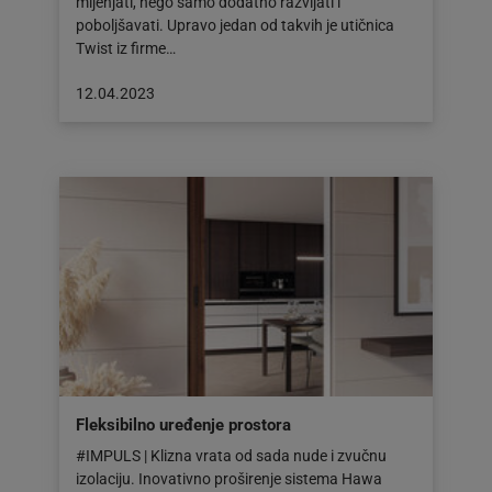
mijenjati, nego samo dodatno razvijati i
poboljšavati. Upravo jedan od takvih je utičnica
Twist iz firme…
Objava
12.04.2023
objavljena
dana:
12.04.2023
Fleksibilno uređenje prostora
#IMPULS | Klizna vrata od sada nude i zvučnu
izolaciju. Inovativno proširenje sistema Hawa