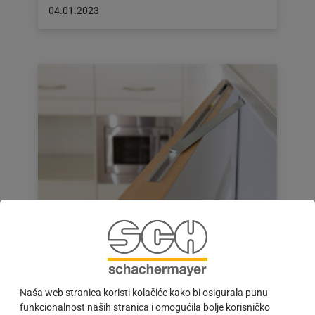
Objava
04.01.2023
objavljena
dana:
04.01.2023
Dinamika pod kontrolom
#IMPULS | Tamo gdje se dinamično kreće kroz
stan i često otvaraju vrata snažnim zamahom,
dosad su podni odbojnici vrata većinom
sprječavali lupanje o…
Naša web stranica koristi kolačiće kako bi osigurala punu
funkcionalnost naših stranica i omogućila bolje korisničko