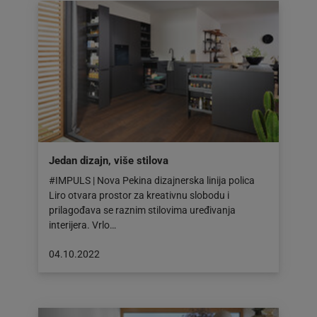
Jedan dizajn, više stilova
#IMPULS | Nova Pekina dizajnerska linija polica
Liro otvara prostor za kreativnu slobodu i
prilagođava se raznim stilovima uređivanja
interijera. Vrlo…
Objava
04.10.2022
objavljena
dana:
04.10.2022