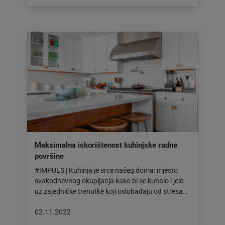
objavljena
dana:
06.12.2022
Maksimalna iskorištenost kuhinjske radne
površine
#IMPULS | Kuhinja je srce našeg doma: mjesto
svakodnevnog okupljanja kako bi se kuhalo i jelo
uz zajedničke trenutke koji oslobađaju od stresa…
Objava
02.11.2022
objavljena