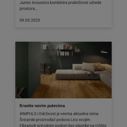
Junior Acoustics kombinira praktičnost uštede
prostora…
Objava
09.03.2023
objavljena
dana:
09.03.2023
Krenite novim putevima
#IMPULS | Održivost je veoma aktuelna tema.
Švicarski proizvođač podova Lico svojim
Fibrano® prirodnim podom bez plastike na tržište