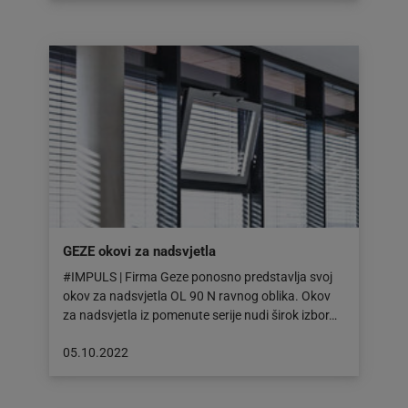
dana:
02.11.2022
GEZE okovi za nadsvjetla
#IMPULS | Firma Geze ponosno predstavlja svoj
okov za nadsvjetla OL 90 N ravnog oblika. Okov
za nadsvjetla iz pomenute serije nudi širok izbor…
Objava
05.10.2022
objavljena
dana: