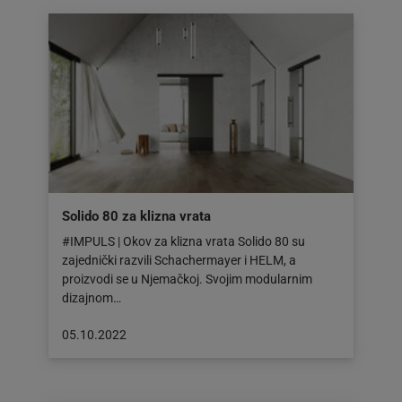
05.10.2022
Solido 80 za klizna vrata
#IMPULS | Okov za klizna vrata Solido 80 su
zajednički razvili Schachermayer i HELM, a
proizvodi se u Njemačkoj. Svojim modularnim
dizajnom…
Objava
05.10.2022
objavljena
dana:
05.10.2022