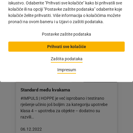
Objava
04.01.2023
iskustvo. Odaberite "Prihvati sve kolačiće" kako bi prihvatili sve
objavljena
kolačiće ili na opciji "Postavke zaštite podataka" odaberite koje
dana:
kolačiće želite prihvatiti. Više informacija o kolačićima možete
04.01.2023
pronaći na ovom baneru i u Izjavi o zaštiti podataka.
Postavke zaštite podataka
Prihvati sve kolačiće
Zaštita podataka
Impresum
Standard među kvakama
#IMPULS | HOPPE je već isprobano i testirano
rješenje učinio još boljim: za kategoriju upotrebe
klasa 4 – upotreba za objekte – dodatno su
razvili…
Objava
06.12.2022