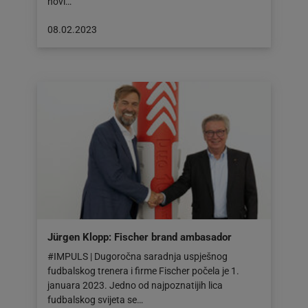
novi…
Objava
08.02.2023
objavljena
dana:
08.02.2023
Jürgen Klopp: Fischer brand ambasador
#IMPULS | Dugoročna saradnja uspješnog
fudbalskog trenera i firme Fischer počela je 1.
januara 2023. Jedno od najpoznatijih lica
fudbalskog svijeta se…