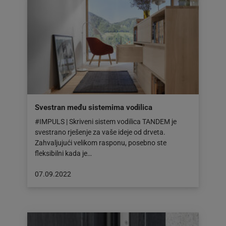
Svestran među sistemima vodilica
#IMPULS | Skriveni sistem vodilica TANDEM je
svestrano rješenje za vaše ideje od drveta.
Zahvaljujući velikom rasponu, posebno ste
fleksibilni kada je…
Objava
07.09.2022
objavljena
dana:
07.09.2022