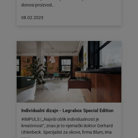
donosi proizvod…
Objava
08.02.2023
objavljena
dana:
08.02.2023
Individualni dizajn - Legrabox Special Edition
#IMPULS | „Najviši oblik individualnosti je
kreativnost“, znao je to njemački doktor Gerhard
Uhlenbeck. Specijalist za okove, firma Blum, ima