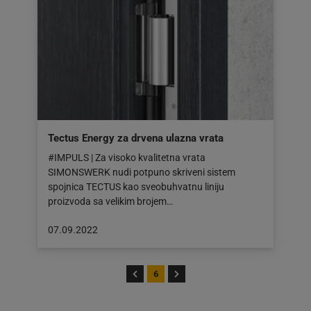
Tectus Energy za drvena ulazna vrata
#IMPULS | Za visoko kvalitetna vrata
SIMONSWERK nudi potpuno skriveni sistem
spojnica TECTUS kao sveobuhvatnu liniju
proizvoda sa velikim brojem…
Objava
07.09.2022
objavljena
dana:
07.09.2022
6