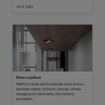
Objava
18.01.2023
objavljena
dana:
18.01.2023
Ritam svjetlosti
#IMPULS | Dvije riječi karakterišu način života u
današnje vrijeme: održivost i zdravlje. Ušteda
energije je sve češća tema, više vremena
provodimo…