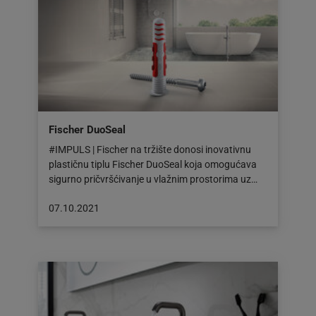
Fischer DuoSeal
#IMPULS | Fischer na tržište donosi inovativnu
plastičnu tiplu Fischer DuoSeal koja omogućava
sigurno pričvršćivanje u vlažnim prostorima uz…
Objava
07.10.2021
objavljena
dana:
07.10.2021