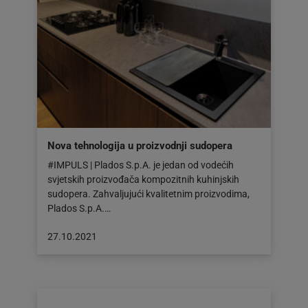
Nova tehnologija u proizvodnji sudopera
#IMPULS | Plados S.p.A. je jedan od vodećih
svjetskih proizvođača kompozitnih kuhinjskih
sudopera. Zahvaljujući kvalitetnim proizvodima,
Plados S.p.A.…
Objava
27.10.2021
objavljena
dana:
27.10.2021