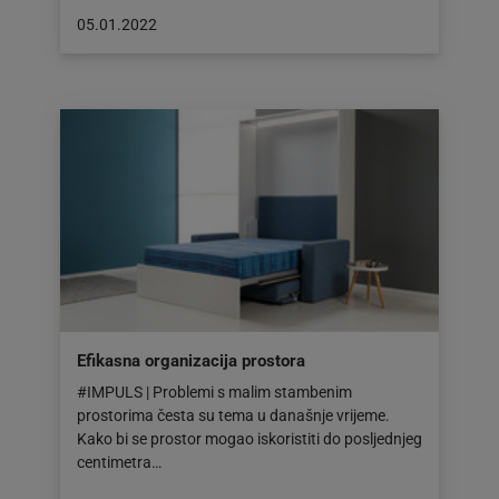
Objava
05.01.2022
objavljena
dana:
05.01.2022
Efikasna organizacija prostora
#IMPULS | Problemi s malim stambenim
prostorima česta su tema u današnje vrijeme.
Kako bi se prostor mogao iskoristiti do posljednjeg
centimetra…