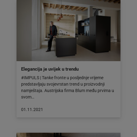
Elegancija je uvijek u trendu
#IMPULS | Tanke fronte u posljednje vrijeme
predstavljaju svojevrstan trend u proizvodnji
namještaja. Austrijska firma Blum među prvima u
svom…
Objava
01.11.2021
objavljena
dana:
01.11.2021