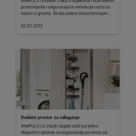
#IMPULS | Kvalitet zraka u objektima i stambenim
prostorijama i odgovarajuća ventilacija važni su
faktori u gradnji. Široka paleta Schachermayer…
Objava
02.02.2022
objavljena
dana:
02.02.2022
Dodatni prostor za odlaganje
#IMPULS | Iz Vauth Sagela stiže još jedno
elegantno rješenje za organizaciju prostora za