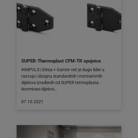
SUPER-Thermoplast CFM-TR spojnice
#IMPULS | Elesa + Ganter već je dugo lider u
razvoju i dizajnu standardnih i normativnih
dijelova izrađenih od SUPER termoplasta.
Normirani dijelovi…
Objava
07.10.2021
objavljena
dana:
07.10.2021