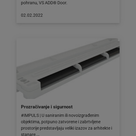
pohranu, VS ADD® Door.
Objava
02.02.2022
objavljena
dana:
02.02.2022
Prozračivanje i sigurnost
#IMPULS | U saniranim ili novoizgrađenim
objektima, potpuno zatvorene i zabrtvljene
prostorije predstavljaju veliki izazov za arhitekte i
stanare.…