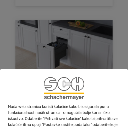
objavljena
dana:
08.12.2021
Velika pomoć, mali prostor
#IMPULS | Odlaganje otpada je važna tema čak i u
maloj kuhinji. Zahvaljujući rješenju iz Vauth Sagela
to ipak ne predstavlja veliki problem.
Naša web stranica koristi kolačiće kako bi osigurala punu
funkcionalnost naših stranica i omogućila bolje korisničko
Objava
08.12.2021
iskustvo. Odaberite "Prihvati sve kolačiće" kako bi prihvatili sve
objavljena
kolačiće ili na opciji "Postavke zaštite podataka" odaberite koje