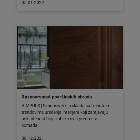
Objava
05.01.2022
objavljena
dana:
05.01.2022
Raznovrsnost površinskih obrada
#IMPULS | Simonswerk, u skladu sa trenutnim
trendovima uređenja interijera koji zahtjevaju
usklađenost boja i oblika svih predmeta i
komada…
Objava
08.12.2021