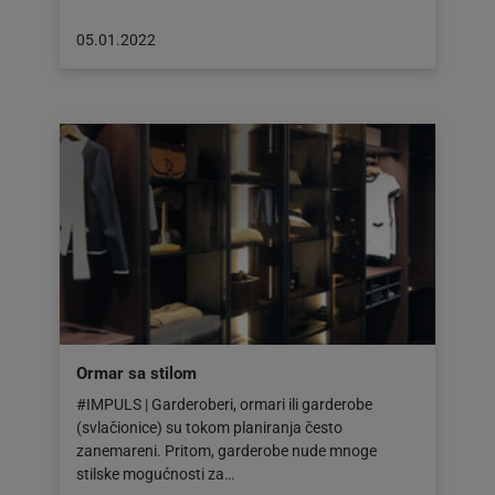
Objava
05.01.2022
objavljena
dana:
05.01.2022
Ormar sa stilom
#IMPULS | Garderoberi, ormari ili garderobe
(svlačionice) su tokom planiranja često
zanemareni. Pritom, garderobe nude mnoge
stilske mogućnosti za…