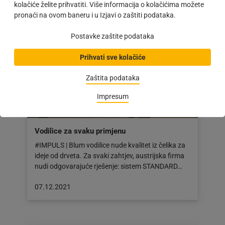
dana:
kolačiće želite prihvatiti. Više informacija o kolačićima možete
08.12.2021
pronaći na ovom baneru i u Izjavi o zaštiti podataka.
Postavke zaštite podataka
Prihvati sve kolačiće
Zaštita podataka
Impresum
Vodilice za svaku primjenu
#IMPULS | Blum vodilice nude kvalitet iz čelika za
ideje od drveta. Za svaki zahtjev, austrijska firma
nudi odgovarajuće rješenje: sistem STANDARD…
Objava
07.12.2021
objavljena
dana:
07.12.2021