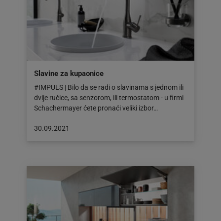
Slavine za kupaonice
#IMPULS | Bilo da se radi o slavinama s jednom ili
dvije ručice, sa senzorom, ili termostatom - u firmi
Schachermayer ćete pronaći veliki izbor…
Objava
30.09.2021
objavljena
dana:
30.09.2021