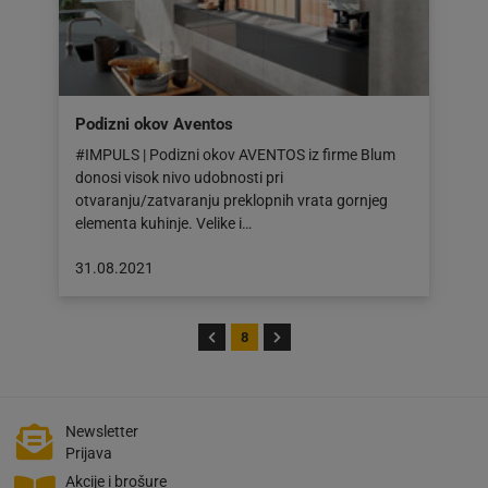
Podizni okov Aventos
#IMPULS | Podizni okov AVENTOS iz firme Blum
donosi visok nivo udobnosti pri
otvaranju/zatvaranju preklopnih vrata gornjeg
elementa kuhinje. Velike i…
Objava
31.08.2021
objavljena
dana:
31.08.2021
8
Newsletter
Prijava
Akcije i brošure