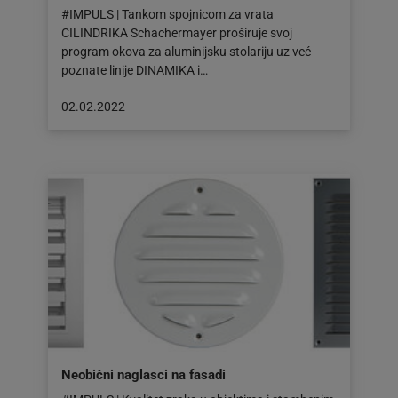
#IMPULS | Tankom spojnicom za vrata
CILINDRIKA Schachermayer proširuje svoj
program okova za aluminijsku stolariju uz već
poznate linije DINAMIKA i…
Objava
02.02.2022
objavljena
dana:
02.02.2022
Neobični naglasci na fasadi