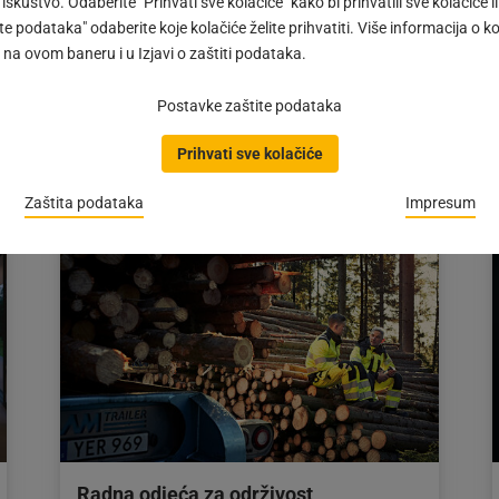
 iskustvo. Odaberite "Prihvati sve kolačiće" kako bi prihvatili sve kolačiće ili
Ergonomsko radno mjesto
e podataka" odaberite koje kolačiće želite prihvatiti. Više informacija o k
#IMPULS | Ergonomsko radno mjesto tokom
na ovom baneru i u Izjavi o zaštiti podataka.
dugog radnog dana osigurava potrebnu
koncentraciju. Loše osvjetljenje i nepravilan
Postavke zaštite podataka
sjedeći položaj previše…
Prihvati sve kolačiće
Objava
07.06.2022
objavljena
dana:
Zaštita podataka
Impresum
07.06.2022
Radna odjeća za održivost