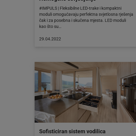
#IMPULS | Fleksibilne LED-trake i kompaktni
moduli omogućavaju perfektna svjetlosna rješenja
čak i za posebna i skučena mjesta. LED moduli
kao što su…
Objava
29.04.2022
objavljena
dana:
29.04.2022
Sofisticiran sistem vodilica