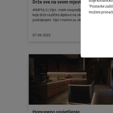
bolje korisničko
Drže sve na svom mjestu
"Postavke zaštit
#IMPULS | Vijci - male neupadljive komponente
možete pronaći 
koje drže različite dijelove na okupu značajno su
podcijenjeni. Vijci i matice su okosnica našeg…
Objava
07.06.2022
objavljena
dana:
07.06.2022
Homogeno osvjetljenje