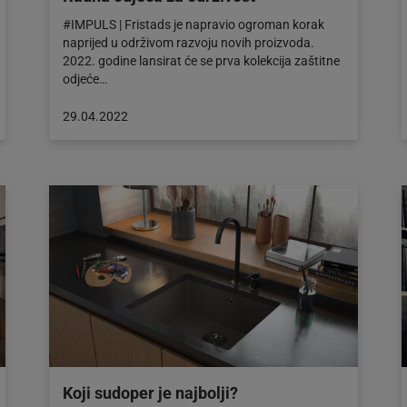
#IMPULS | Fristads je napravio ogroman korak
naprijed u održivom razvoju novih proizvoda.
2022. godine lansirat će se prva kolekcija zaštitne
odjeće…
Objava
29.04.2022
objavljena
dana:
29.04.2022
Koji sudoper je najbolji?