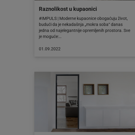
Raznolikost u kupaonici
#IMPULS | Moderne kupaonice obogaćuju život,
budući da je nekadašnja „mokra soba“ danas
jedna od najelegantnije opremljenih prostora. Sve
je moguće:…
Objava
01.09.2022
objavljena
dana:
01.09.2022