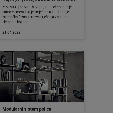
#IMPULS | Za Vauth Sagel, kutni element nije
samo element koji je smješten u kut kuhinje.
Njemačka firma je razvila rješenja za kutne
elemente koja ne…
Objava
21.04.2022
objavljena
dana:
21.04.2022
Modularni sistem polica