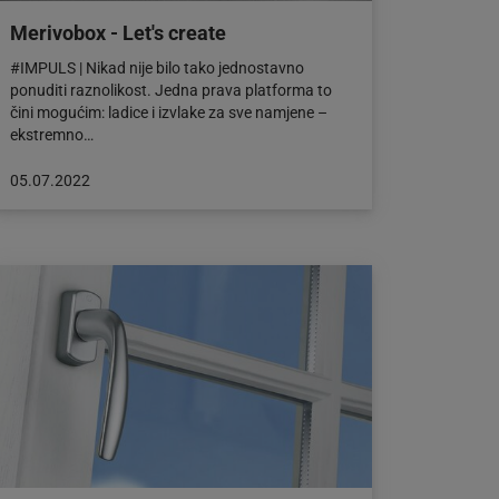
Merivobox - Let's create
#IMPULS | Nikad nije bilo tako jednostavno
ponuditi raznolikost. Jedna prava platforma to
čini mogućim: ladice i izvlake za sve namjene –
ekstremno…
Objava
05.07.2022
objavljena
dana:
05.07.2022