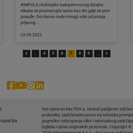
#IMPULS | Kuhinjske sudopere novog dizajna
nikada ne posmatrajte samo kao dio gdje se pere
posuđe. Oni danas nude mnogo više od pranja
prljavog…
Objava
23.03.2022
objavljena
dana:
23.03.2022
4
5
6
7
8
9
…
…
1
Sve cijene su bez PDV-a. Unatoč pažljivom održav
podataka, zadržavamo pravo na tehničke promje
mayer.ba
pogreške i odstupanja slika i tekstualnog sadržaj
izgleda i opisa originalnih proizvoda. Copyright ©
2026 Schachermayer d.o.o. - Sva prava zadržana