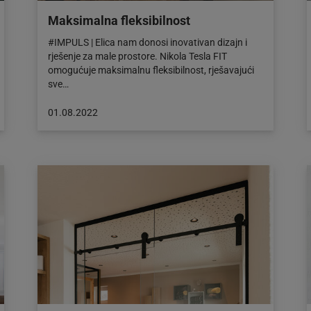
Maksimalna fleksibilnost
#IMPULS | Elica nam donosi inovativan dizajn i
rješenje za male prostore. Nikola Tesla FIT
omogućuje maksimalnu fleksibilnost, rješavajući
sve…
Objava
01.08.2022
objavljena
dana:
01.08.2022