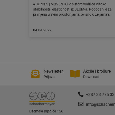
#IMPULS | MOVENTO je sistem vodilica visoke
stabilnosti i elastičnosti iz BLUM-a. Pogodan je za
primjenu u svim prostorijama, ovisno o željama i…
Objava
04.04.2022
objavljena
dana:
04.04.2022
Newsletter
Akcije i brošure
Prijava
Download
+387 33 775 33
info@schacher
Džemala Bijedića 156