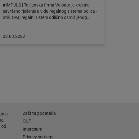
#IMPULS | Talijanska firma Volpato je kreirala
savršeno rješenje u vidu regalnog sistema polica -
Stili. Ovaj regalni sistem odlično osmišljenog…
Objava
02.03.2022
objavljena
dana:
02.03.2022
Zaštita podataka
anju
ne,
OUP
a od
Impresum
Privacy settings
.