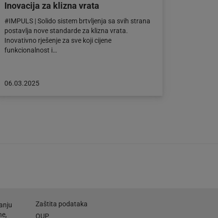
Inovacija za klizna vrata
#IMPULS | Solido sistem brtvljenja sa svih strana
postavlja nove standarde za klizna vrata.
Inovativno rješenje za sve koji cijene
funkcionalnost i…
Objava
06.03.2025
objavljena
dana:
06.03.2025
Zaštita podataka
anju
ne,
OUP