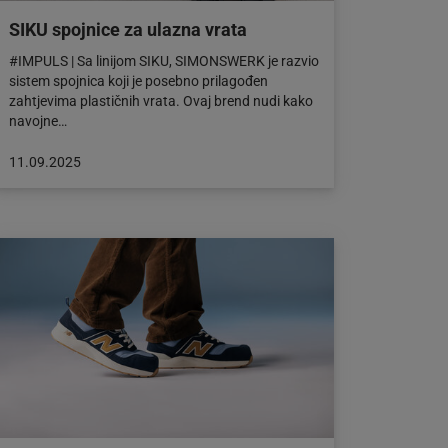
SIKU spojnice za ulazna vrata
#IMPULS | Sa linijom SIKU, SIMONSWERK je razvio
sistem spojnica koji je posebno prilagođen
zahtjevima plastičnih vrata. Ovaj brend nudi kako
navojne…
Objava
11.09.2025
objavljena
dana:
11.09.2025