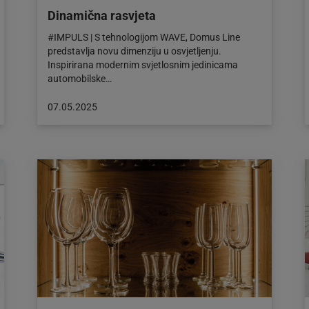
Dinamična rasvjeta
#IMPULS | S tehnologijom WAVE, Domus Line
predstavlja novu dimenziju u osvjetljenju.
Inspirirana modernim svjetlosnim jedinicama
automobilske…
Objava
07.05.2025
objavljena
dana:
07.05.2025