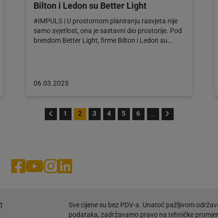
Bilton i Ledon su Better Light
#IMPULS | U prostornom planiranju rasvjeta nije
samo svjetlost, ona je sastavni dio prostorije. Pod
brendom Better Light, firme Bilton i Ledon su…
Objava
06.03.2025
objavljena
dana:
06.03.2025
1
2
3
4
5
6
…
1
Sve cijene su bez PDV-a. Unatoč pažljivom održav
podataka, zadržavamo pravo na tehničke promje