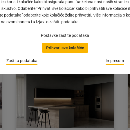
ca koristi kolačiće kako bi osigurala punu funkcionalnost naših stranica
 iskustvo. Odaberite "Prihvati sve kolačiće" kako bi prihvatili sve kolačiće ili
Odlično iskorišten prostor
e podataka" odaberite koje kolačiće želite prihvatiti. Više informacija o k
#IMPULS | S VS Larder® Flex elementima, visoki i
na ovom baneru i u Izjavi o zaštiti podataka.
niski ormari postaju pravi prostorni čudotvorci.
Dostupne su brojne komponente koje
Postavke zaštite podataka
omogućuju…
Prihvati sve kolačiće
Objava
04.06.2025
objavljena
dana:
Zaštita podataka
Impresum
04.06.2025