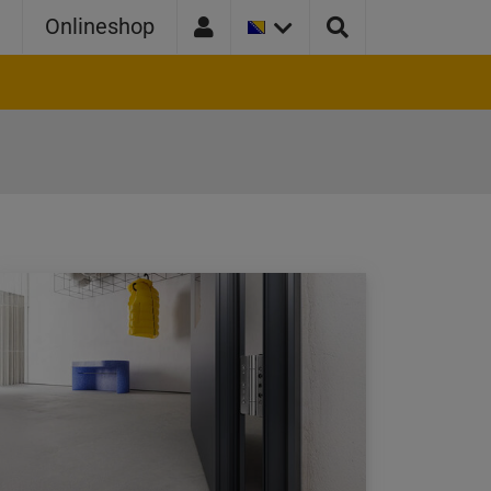
TRENUTNA
a
Onlineshop
VERZIJA
ZEMLJE:
BOSNA
I
HERCEGOVINA