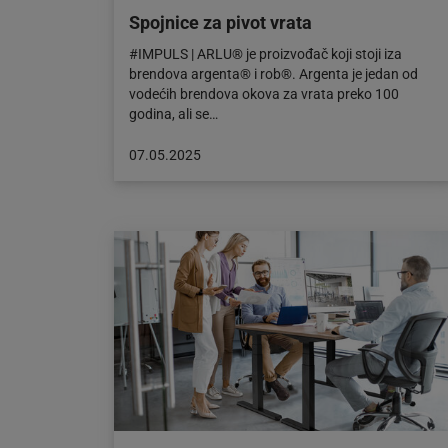
Spojnice za pivot vrata
#IMPULS | ARLU® je proizvođač koji stoji iza
brendova argenta® i rob®. Argenta je jedan od
vodećih brendova okova za vrata preko 100
godina, ali se…
Objava
07.05.2025
objavljena
dana:
07.05.2025