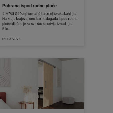
Pohrana ispod radne ploče
#IMPULS | Donji ormarić je temelj svake kuhinje.
Na kraju krajeva, ono što se događa ispod radne
ploče ključno je za sve što se odvija iznad nje.
Bilo…
Objava
03.04.2025
objavljena
dana:
03.04.2025