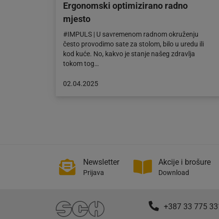
Ergonomski optimizirano radno
mjesto
#IMPULS | U savremenom radnom okruženju
često provodimo sate za stolom, bilo u uredu ili
kod kuće. No, kakvo je stanje našeg zdravlja
tokom tog…
Objava
02.04.2025
objavljena
dana:
02.04.2025
Newsletter
Akcije i brošure
Prijava
Download
+387 33 775 33