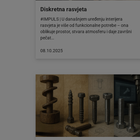
Diskretna rasvjeta
#IMPULS | U današnjem uređenju interijera
rasvjeta je više od funkcionalne potrebe – ona
oblikuje prostor, stvara atmosferu i daje završni
pečat…
Objava
08.10.2025
objavljena
dana:
08.10.2025