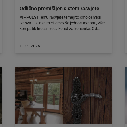
Odlično promišljen sistem rasvjete
#IMPULS | Temu rasvjete temeljito smo osmislili
iznova – s jasnim ciljem: više jednostavnosti, više
kompatibilnosti i veća korist za korisnike. Od…
Objava
11.09.2025
objavljena
dana:
11.09.2025