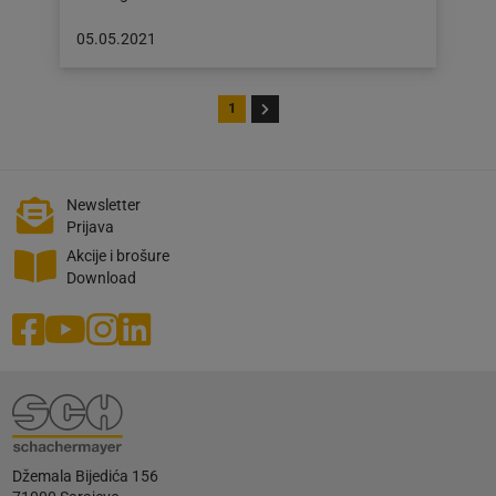
Objava
05.05.2021
objavljena
dana:
05.05.2021
1
Newsletter
Prijava
Akcije i brošure
Download
Džemala Bijedića 156