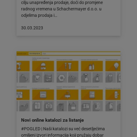
cilju unapređenja prodaje, doći do promjene
radnog vremena u Schachermayer d.o.o. u
odjelima prodaja i…
Objava
30.03.2023
objavljena
dana:
30.03.2023
Novi online katalozi za listanje
#POGLED | Naši katalozi su već desetljećima
omiljeni izvori informacija koji pružaju dobar