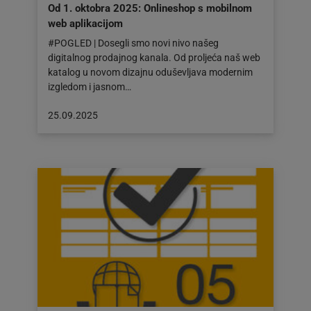
Od 1. oktobra 2025: Onlineshop s mobilnom
web aplikacijom
#POGLED | Dosegli smo novi nivo našeg
digitalnog prodajnog kanala. Od proljeća naš web
katalog u novom dizajnu oduševljava modernim
izgledom i jasnom…
Objava
25.09.2025
objavljena
dana:
25.09.2025