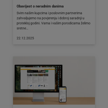
Obavijest o neradnim danima
Svim našim kupcima i poslovnim partnerima
zahvaljujemo na povjerenju i dobroj saradnji u
protekloj godini. Vama i vašim porodicama želimo
sretne…
Objava
22.12.2025
objavljena
dana:
22.12.2025