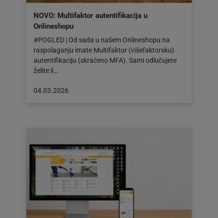
NOVO: Multifaktor autentifikacija u
Onlineshopu
#POGLED | Od sada u našem Onlineshopu na
raspolaganju imate Multifaktor (višefaktorsku)
autentifikaciju (skraćeno MFA). Sami odlučujete
želite li…
Objava
04.03.2026
objavljena
dana:
04.03.2026