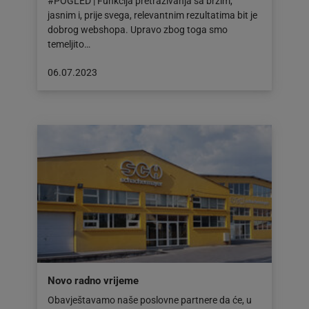
#POGLED | Funkcija pretraživanja sa brzim,
jasnim i, prije svega, relevantnim rezultatima bit je
dobrog webshopa. Upravo zbog toga smo
temeljito…
Objava
06.07.2023
objavljena
dana:
06.07.2023
Novo radno vrijeme
Obavještavamo naše poslovne partnere da će, u