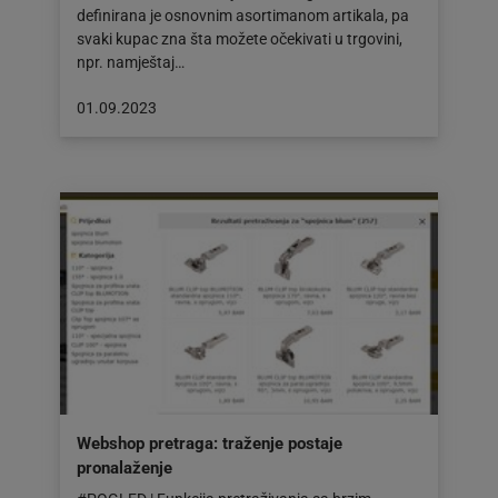
definirana je osnovnim asortimanom artikala, pa
svaki kupac zna šta možete očekivati u trgovini,
npr. namještaj…
Objava
01.09.2023
objavljena
dana:
01.09.2023
Webshop pretraga: traženje postaje
pronalaženje