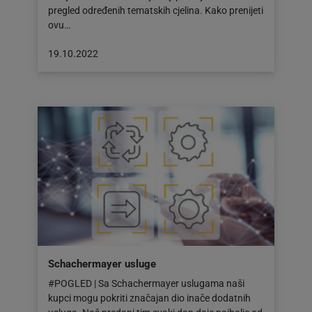
pregled određenih tematskih cjelina. Kako prenijeti
ovu…
Objava
19.10.2022
objavljena
dana:
19.10.2022
Schachermayer usluge
#POGLED | Sa Schachermayer uslugama naši
kupci mogu pokriti značajan dio inače dodatnih