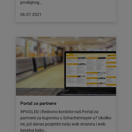
prodajnog…
Objava
06.07.2021
objavljena
dana:
06.07.2021
Portal za partnere
#POGLED | Redovno koristite naš Portal za
partnere za kupovinu u Schachermayer-u? Ukoliko
ne, još danas posjetite našu web stranicu i web
katalog kako…