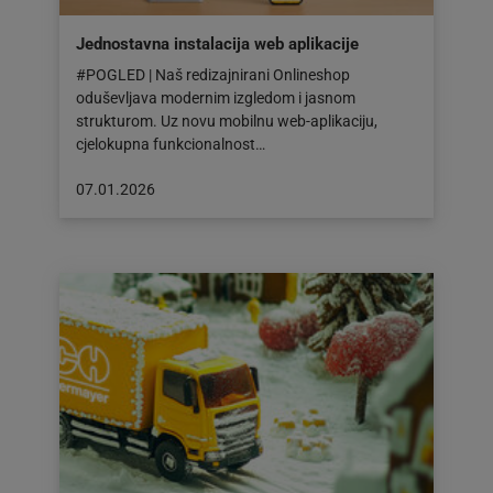
Jednostavna instalacija web aplikacije
#POGLED | Naš redizajnirani Onlineshop
oduševljava modernim izgledom i jasnom
strukturom. Uz novu mobilnu web-aplikaciju,
cjelokupna funkcionalnost…
Objava
07.01.2026
objavljena
dana:
07.01.2026