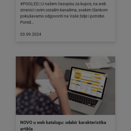
#POGLED | U našem časopisu za kupce, na web
stranici i svim ostalim kanalima, svakim člankom
pokušavamo odgovoriti na Vaše želje i potrebe.
Pored…
Objava
03.09.2024
objavljena
dana:
03.09.2024
NOVO u web katalogu: odabir karakteristika
artikla