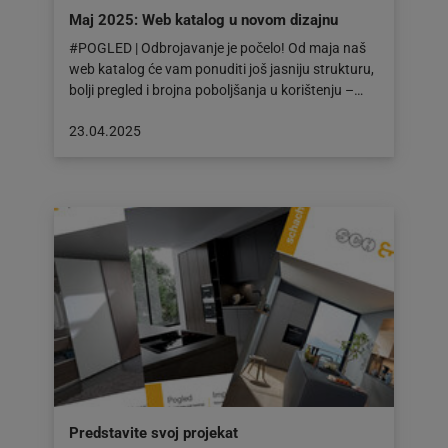
Maj 2025: Web katalog u novom dizajnu
#POGLED | Odbrojavanje je počelo! Od maja naš
web katalog će vam ponuditi još jasniju strukturu,
bolji pregled i brojna poboljšanja u korištenju –…
Objava
23.04.2025
objavljena
dana:
23.04.2025
Predstavite svoj projekat