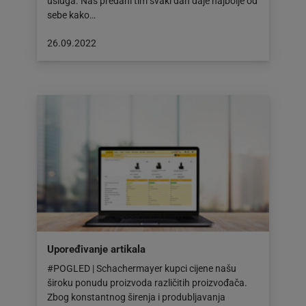
usluga. Naš predani tim svaki dan daje najbolje od
sebe kako…
Objava
26.09.2022
objavljena
dana:
26.09.2022
Upoređivanje artikala
#POGLED | Schachermayer kupci cijene našu
široku ponudu proizvoda različitih proizvođača.
Zbog konstantnog širenja i produbljavanja