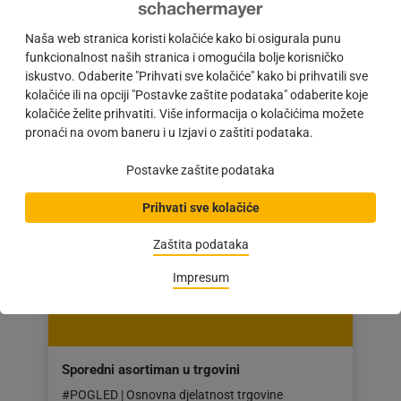
Obavještavamo naše poslovne partnere da
Schachermayer d.o.o. neće raditi u subotu
Naša web stranica koristi kolačiće kako bi osigurala punu
30.9.2023. Molimo sve kupce i partnere koji su
funkcionalnost naših stranica i omogućila bolje korisničko
eventualno planirali…
iskustvo. Odaberite "Prihvati sve kolačiće" kako bi prihvatili sve
kolačiće ili na opciji "Postavke zaštite podataka" odaberite koje
Objava
28.09.2023
kolačiće želite prihvatiti. Više informacija o kolačićima možete
objavljena
pronaći na ovom baneru i u Izjavi o zaštiti podataka.
dana:
28.09.2023
Postavke zaštite podataka
Prihvati sve kolačiće
Zaštita podataka
Impresum
Sporedni asortiman u trgovini
#POGLED | Osnovna djelatnost trgovine