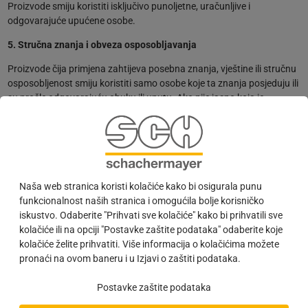
Proizvode smiju koristiti isključivo punoljetne, uračunljive i
odgovarajuće upućene osobe.
5. Stručna znanja i obveza osposobljavanja
Proizvode čija primjena zahtijeva posebna znanja, vještine ili stručnu
osposobljenost smiju koristiti samo osobe koje ta znanja posjeduju ili
su prošle odgovarajuću obuku ili uputu. Ako nije jasno koja je
kvalifikacija potrebna, informacije možete pronaći u Schachermayer
Onlineshopu ili, prema potrebi, na internetskoj stranici proizvođača.
6. Skladištenje i transport
Kupci i krajnji korisnici obavezni su proizvode skladištiti i
Naša web stranica koristi kolačiće kako bi osigurala punu
transportovati na pravilan, siguran i zakonski usklađen način.
funkcionalnost naših stranica i omogućila bolje korisničko
Proizvodi se trebaju skladištiti isključivo u originalnoj ambalaži
iskustvo. Odaberite "Prihvati sve kolačiće" kako bi prihvatili sve
odnosno originalnom pakiranju. Prilikom transporta i skladištenja
kolačiće ili na opciji "Postavke zaštite podataka" odaberite koje
moraju se poštovati svi važeći zakonski propisi (posebno za opasne
kolačiće želite prihvatiti. Više informacija o kolačićima možete
tvari, hemijsko-tehničke proizvode ili zapaljive tvari).
pronaći na ovom baneru i u Izjavi o zaštiti podataka.
7. Zbrinjavanje otpada
Postavke zaštite podataka
Kupac je odgovoran za pravilno i ekološki prihvatljivo zbrinjavanje