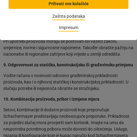
proizvoda, ambalaže ili ostataka materijala. Zbrinjavanje se mora
Prihvati sve kolačiće
provoditi u skladu s važećim nacionalnim i lokalnim propisima, uz
poštivanje uputa navedenih na ambalaži.
Zaštita podataka
8. Primjena u skladu sa zakonskim, normativnim i nacionalnim
Impresum
zahtjevima
Pri upotrebi proizvoda moraju se poštovati svi važeći zakoni,
smjernice, norme i sigurnosne napomene. Također obratite pažnju na
nacionalne ili regionalne zahtjeve koji vrijede u zemlji odredišta.
9. Odgovornost za statičku, konstrukcijsku ili građevinsku primjenu
Vodite računa o nosivosti odnosno građevinskoj prikladnosti
proizvoda, kao i o njihovoj statičkoj i konstrukcijskoj prikladnosti. U
slučaju potrebe ili nejasnoća obratite se stručnjaku.
10. Kombinacije proizvoda, pribor i izmjene mjera
Setovi, kombinacije ili dodatni proizvodi koje preporučuje
Schachermayer predstavljaju neobvezujuće preporuke. Prikladnost
za pojedini slučaj mora provjeriti sam korisnik. Imajte na umu da
neupotreba potrebnog pribora može dovesti do oštećenja. Usluge,
rezanja ili konfiguracije koje je kupac naručio kod Schachermayera