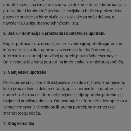
obratite pažnju na izmjene i ažuriranja dokumentacije i informacija o
proizvodu. U hitnim slučajevima s hemijsko-tehničkim proizvodima
pozovite brojeve za hitne slučajeve koji važe za vašu državu, a
navedeni su u sigurnosno-tehničkom listu.
2. Jezik, informacije o proizvodu i uputstvo za upotrebu
Kupci i potrošači dužni su se, za proizvode čije upute ili sigurnosne
informacije nisu dostupne na važećem jeziku dotične zemlje,
informirati o sigurnoj i pravilnoj upotrebi putem Schachermayer
Onlineshopa ili, prema potrebi, na internetskoj stranici proizvođača.
3. Namjenska upotreba
Proizvodi se smiju koristiti isključivo u skladu s njihovom namjenom,
kako je navedeno u dokumentaciji, opisu, priručniku ili uputama za
upotrebu. Ako su te informacije nejasne, prije upotrebe potrebno je
razjasniti pravilnu primjenu. Odgovarajuće informacije dostupne su u
Schachermayer Onlineshopu ili, prema potrebi, na internetskoj
stranici proizvođača.
4. Krug korisnika