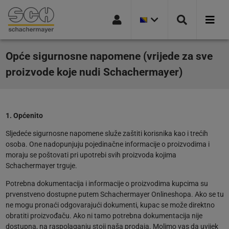
TRENUTNA
Idi na navigaciju
Idi na stranicu pretrage
Idi na glavni sadržaj
Idi na podnožje
VERZIJA
ZEMLJE:
BOSNA
I
HERCEGOVINA
Opće sigurnosne napomene (vrijede za sve
proizvode koje nudi Schachermayer)
1. Općenito
Sljedeće sigurnosne napomene služe zaštiti korisnika kao i trećih
osoba. One nadopunjuju pojedinačne informacije o proizvodima i
moraju se poštovati pri upotrebi svih proizvoda kojima
Schachermayer trguje.
Potrebna dokumentacija i informacije o proizvodima kupcima su
prvenstveno dostupne putem Schachermayer Onlineshopa. Ako se tu
ne mogu pronaći odgovarajući dokumenti, kupac se može direktno
obratiti proizvođaču. Ako ni tamo potrebna dokumentacija nije
dostupna, na raspolaganju stoji naša prodaja. Molimo vas da uvijek