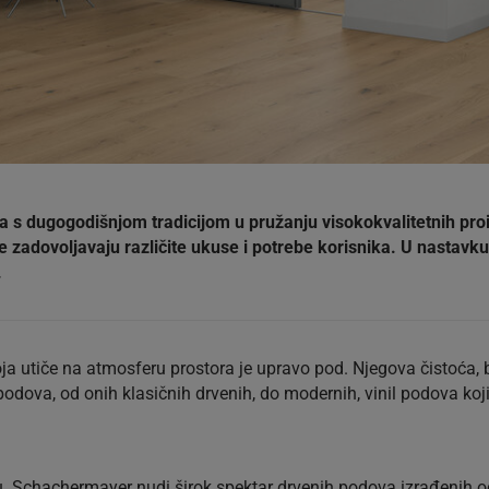
 dugogodišnjom tradicijom u pružanju visokokvalitetnih proiz
 zadovoljavaju različite ukuse i potrebe korisnika. U nastavku
.
koja utiče na atmosferu prostora je upravo pod. Njegova čistoća,
dova, od onih klasičnih drvenih, do modernih, vinil podova koji im
. Schachermayer nudi širok spektar drvenih podova izrađenih od n