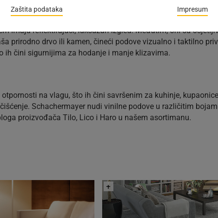
Zaštita podataka
Impresum
manje je sklon prikazivanju ogrebotina i mrlja.
m imaju reflektirajući, luksuzan izgled. Međutim, oni su osjetljivi
a prirodno drvo ili kamen, čineći podove vizualno i taktilno priv
o ih čini sigurnijima za hodanje i manje klizavima.
 i otpornosti na vlagu, što ih čini savršenim za kuhinje, kupaonic
išćenje. Schachermayer nudi vinilne podove u različitim bojama 
bloga proizvođača Tilo, Lico i Haro u našem asortimanu.