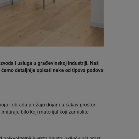
voda i usluga u građevinskoj industriji. Naš
 ćemo detaljnije opisati neke od tipova podova
 boja i obrada pružaju dojam u kakav prostor
itiraju bilo koji materijal koji zamislite.
ajkvalitetnijih vrsta drveta, uključujući hrast,