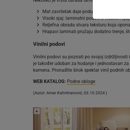
Nekoliko je vrsta obrada laminatnih podova:
Mat završetak daje podu prirodniji izgled i 
Visoki sjaj: laminatni podovi s visokim sjaje
Reljefna obrada stvara teksturu koja oponaš
Hrapavi laminati pružaju dodatno trenje, št
Vinilni podovi
Vinilni podovi su poznati po svojoj izdržljivosti
je također udoban za hodanje i jednostavan za č
kamena. Pronađite širok spektar vinil podnih o
WEB KATALOG:
Podne obloge
(
Autor:
Amar Kahrimanović
,
03.10.2024
)