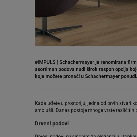
#IMPULS | Schachermayer je renomirana firma s
asortiman podova nudi širok raspon opcija koje
koje možete pronaći u Schachermayer ponudi
Kada uđete u prostoriju, jedna od prvih stvari 
smo ušli. Danas postoje mnoge vrste različitih po
Drveni podovi
Drveni podovi su sinonim za eleganciju i toplinu