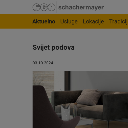
Idi na navigaciju
Idi na stranicu pretrage
Idi na glavni sadržaj
Idi na podnožje
Aktuelno
Usluge
Lokacije
Tradici
Svijet podova
Objava
03.10.2024
objavljena
dana:
03.10.2024