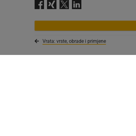
Vrata: vrste, obrade i primjene
Newsletter
Akcije i brošure
Prijava
Download
+387 33 775 33
info@schacher
Džemala Bijedića 156
71000 Sarajevo
Bosna i Hercegovina