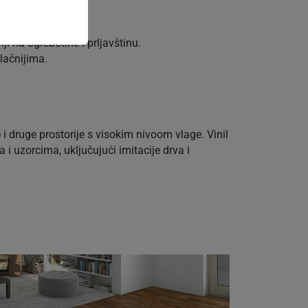
ji na ogrebotine i prljavštinu.
lačnijima.
e i druge prostorije s visokim nivoom vlage. Vinil
i uzorcima, uključujući imitacije drva i