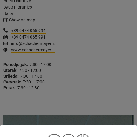
Anello Nord 25
39031
Brunico
Italia
Show on map
+39 0474 065 994
+39 0474 065 991
info@schachermayer.it
www.schachermayer.it
Ponedjeljak:
7:30 - 17:00
Utorak:
7:30 - 17:00
Srijeda:
7:30 - 17:00
Četvrtak:
7:30 - 17:00
Petak:
7:30 - 12:30