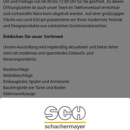
Uhr und Freitags von 06:30 bis 12:30 Uhr für Sie geöffnet. Zu diesen
Öffnungszeiten ist auch unser Team im Telefonverkauf erreichbar
und vorbestellte Ware kann abgeholt werden. Auf einer großzügigen
Fläche von rund 620 qm präsentieren wir Ihnen modernste Technik-
und Designprodukte aus zahlreichen Sortimentsbereichen.
Entdecken Sie unser Sortiment
Unsere Ausstellung wird regelmäßig aktualisiert und bietet daher
stets ein modernes und spannendes Einkaufs- und
Beratungserlebnis.
Baubeschläge
Möbelbeschläge
Einbaugeräte, Spülen und Armaturen
Baufertigteile wie Türen und Böden
Elektrowerkzeuge
Arbeitsschutz und Arbeitsbekleidung (inkl. Anprobe-Möglichkeit)
Unsere Dienstleistungen ­— Ihr Mehrwert
Neben der umfangreichen Ausstellung bieten wir Ihnen auch
kompetente Fachberatung. Besonders gefragt ist unsere
SCH Plus