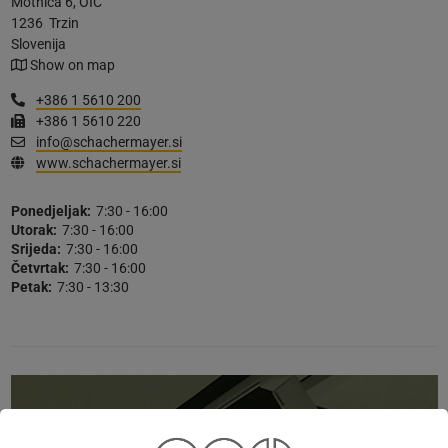
Motnica 6, OIC
1236
Trzin
Slovenija
Show on map
+386 1 5610 200
+386 1 5610 220
info@schachermayer.si
www.schachermayer.si
Ponedjeljak:
7:30 - 16:00
Utorak:
7:30 - 16:00
Srijeda:
7:30 - 16:00
Četvrtak:
7:30 - 16:00
Petak:
7:30 - 13:30