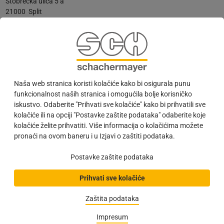
Stobrečka ulica 5 a
21000
Split
Hrvatska
Show on map
+385 21 245 552
+385 21 245 552
split@schachermayer.hr
www.schachermayer.hr
Naša web stranica koristi kolačiće kako bi osigurala punu
funkcionalnost naših stranica i omogućila bolje korisničko
iskustvo. Odaberite "Prihvati sve kolačiće" kako bi prihvatili sve
Ponedjeljak:
8:00 - 17:00
kolačiće ili na opciji "Postavke zaštite podataka" odaberite koje
Utorak:
8:00 - 17:00
Srijeda:
8:00 - 17:00
kolačiće želite prihvatiti. Više informacija o kolačićima možete
Četvrtak:
8:00 - 17:00
pronaći na ovom baneru i u Izjavi o zaštiti podataka.
Petak:
8:00 - 17:00
Subota:
ZATVORENO
Postavke zaštite podataka
Prihvati sve kolačiće
Zaštita podataka
Newsletter
Impresum