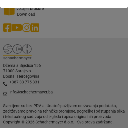
Prijava
Akcije i brošure
Download
Džemala Bijedića 156
71000 Sarajevo
Bosna i Hercegovina
+387 33 775 331
info@schachermayer.ba
Sve cijene su bez PDV-a. Unatoč pažljivom održavanju podataka,
zadržavamo pravo na tehničke promjene, pogreške i odstupanja slika
i tekstualnog sadržaja od izgleda i opisa originalnih proizvoda.
Copyright © 2026 Schachermayer d.o.o. - Sva prava zadržana.