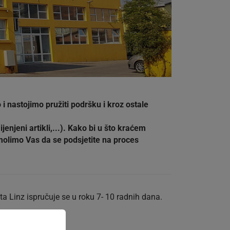
 nastojimo pružiti podršku i kroz ostale
njeni artikli,...). Kako bi u što kraćem
molimo Vas da se podsjetite na proces
ta Linz ispručuje se u roku 7- 10 radnih dana.