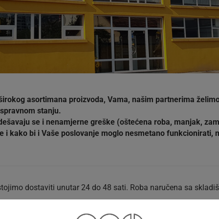
širokog asortimana proizvoda, Vama, našim partnerima želimo i
 ispravnom stanju.
 dešavaju se i nenamjerne greške (oštećena roba, manjak, zamije
 i kako bi i Vaše poslovanje moglo nesmetano funkcionirati, 
stojimo dostaviti unutar 24 do 48 sati. Roba naručena sa skladiš