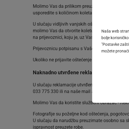
Molimo Vas da prilikom preuzimanja robe od prev
usporedite s količinom koleta koju ste fizički pre
U slučaju vidljivih vanjskih oštećenja kod preuzi
molimo Vas da otvorite koletu te utvrdite da li 
Naša web strani
na prijevoznici, koju je, uz Vas, dužan da potpi
bolje korisničko
"Postavke zaštit
Prijevoznicu potpisanu s Vaše strane i sa strane
možete pronaći 
Ukoliko ne prijavite oštećenje ili manjak robe u
Naknadno utvrđene reklamacije
U slučaju reklamacije utvrđene naknadno (viša
033 775 330 ili na naše mail adrese:
info@scha
Molimo Vas da koristite službeni obrazac - Rek
Fotografije su poželjne kod oštećenja, pogotov
U slučaju da narudžbu preuzimate osobno sa skla
ispravnost preuzete robe.