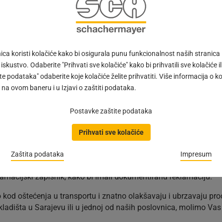
oznika obavezno provjerite broj, odnosno količinu koleta (paketa
uzeli.
manja robe od prevozničke firme, posebno osjetljive robe (sudoper
je roba oštećena. Ako je roba oštećena prilikom transporta ili ni
ca koristi kolačiće kako bi osigurala punu funkcionalnost naših stranica
še i vozač prevozničke firme.
 iskustvo. Odaberite "Prihvati sve kolačiće" kako bi prihvatili sve kolačiće ili
e podataka" odaberite koje kolačiće želite prihvatiti. Više informacija o k
 vozača pošaljite na naš fax ili mail adresu, nakon čega će uslij
na ovom baneru i u Izjavi o zaštiti podataka.
 transportu i ne pošaljete prijevoznicu, nažalost nećemo biti u 
Postavke zaštite podataka
Prihvati sve kolačiće
k/manjak/oštećeno/pogrešna roba…), a u roku 8 dana od dana iz
Zaštita podataka
Impresum
chermayer.ba
,
ivan.kramar@schachermayer.ba
lamacijski zapisnik, kako bi imali dokumentiranu reklamaciju.
o kod oštećenja u transportu i znatno olakšavaju i ubrzavaju pro
dišta u Sarajevu ili u jednoj od naših poslovnica, molimo Vas da