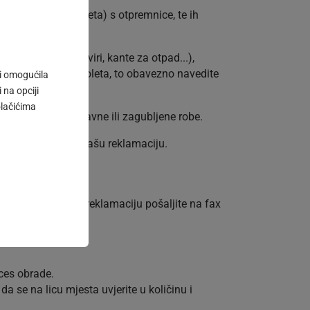
, bunteva ili paleta) s otpremnice, te ih
i, aluminijski okviri, kante za otpad...),
su isporučena sva koleta, to obavezno navedite
 i omogućila
 na opciji
olačićima
editi isporuka ispravne ili zagubljene robe.
mogućnosti uvažiti Vašu reklamaciju.
davanja računa, reklamaciju pošaljite na fax
ces obrade.
 se na licu mjesta uvjerite u količinu i