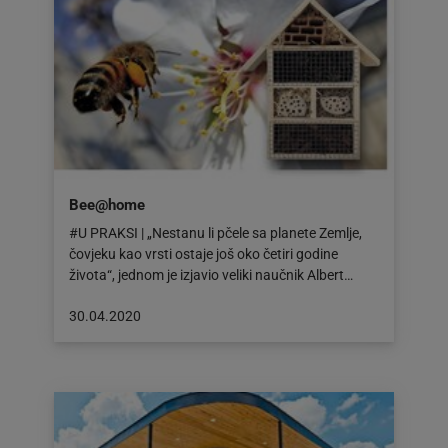
Bee@home
#U PRAKSI | „Nestanu li pčele sa planete Zemlje,
čovjeku kao vrsti ostaje još oko četiri godine
života“, jednom je izjavio veliki naučnik Albert…
Objava
30.04.2020
objavljena
dana:
30.04.2020