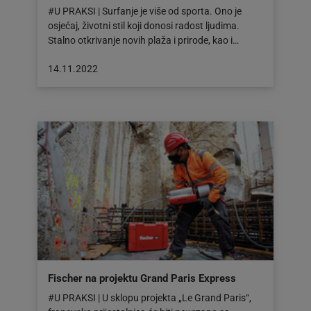
#U PRAKSI | Surfanje je više od sporta. Ono je
osjećaj, životni stil koji donosi radost ljudima.
Stalno otkrivanje novih plaža i prirode, kao i…
Objava
14.11.2022
objavljena
dana:
14.11.2022
Fischer na projektu Grand Paris Express
#U PRAKSI | U sklopu projekta „Le Grand Paris“,