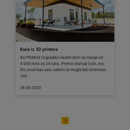
Kuća iz 3D printera
#U PRAKSI | Izgradite vlastiti dom za manje od
4.000 eura za 24 sata. Prema startup Icon, ovo
što zvuči kao san, uskoro bi mogla biti stvarnost.
Još…
Objava
28.04.2020
objavljena
dana:
28.04.2020
1