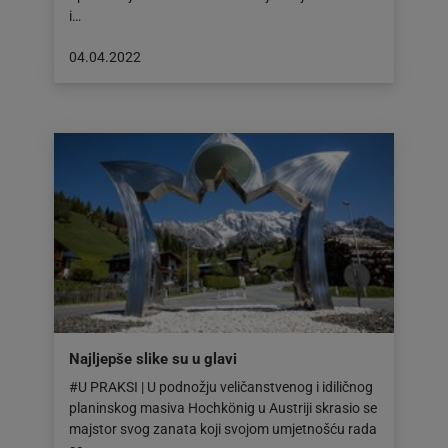
i…
Objava
04.04.2022
objavljena
dana:
04.04.2022
Najljepše slike su u glavi
#U PRAKSI | U podnožju veličanstvenog i idiličnog
planinskog masiva Hochkönig u Austriji skrasio se
majstor svog zanata koji svojom umjetnošću rada