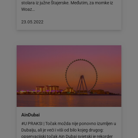
stolara iz južne Štajerske. Međutim, za momke iz
Woaz…
Objava
23.05.2022
objavljena
dana:
23.05.2022
AinDubai
#U PRAKSI | Točak možda nije ponovno izumljen u
Dubaiju, ali je veći i viši od bilo kojeg drugog:
opservacijski točak Ain Dubai svjetski je rekorder