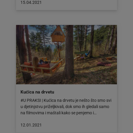
Objava
15.04.2021
objavljena
dana:
15.04.2021
Kućica na drvetu
#U PRAKSI | Kućica na drvetu je nešto što smo svi
u djetinjstvu priželjkivali, dok smo ih gledali samo
na filmovima i maštali kako se penjemo i…
Objava
12.01.2021
objavljena