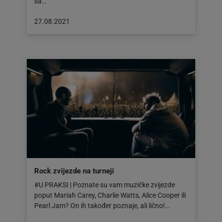
sa…
Objava
27.08.2021
objavljena
dana:
27.08.2021
Rock zvijezde na turneji
#U PRAKSI | Poznate su vam muzičke zvijezde
poput Mariah Carey, Charlie Watts, Alice Cooper ili
Pearl Jam? On ih također poznaje, ali lično!…