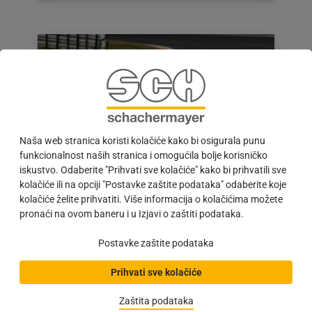
dana:
12.01.2021
Naša web stranica koristi kolačiće kako bi osigurala punu
funkcionalnost naših stranica i omogućila bolje korisničko
iskustvo. Odaberite "Prihvati sve kolačiće" kako bi prihvatili sve
kolačiće ili na opciji "Postavke zaštite podataka" odaberite koje
STALOC u Le Mans-u
kolačiće želite prihvatiti. Više informacija o kolačićima možete
#U PRAKSI | Nakon uspješnog ulaska na svjetsko
pronaći na ovom baneru i u Izjavi o zaštiti podataka.
prvenstvo u izdržljivosti TV-doktora Patricka
Dempseyja kao vozača, a sada šefa ekipe, još
Postavke zaštite podataka
jedan…
Prihvati sve kolačiće
Objava
24.11.2020
objavljena
Zaštita podataka