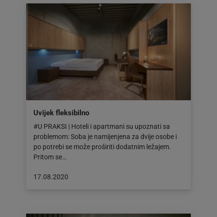
Uvijek fleksibilno
#U PRAKSI | Hoteli i apartmani su upoznati sa
problemom: Soba je namijenjena za dvije osobe i
po potrebi se može proširiti dodatnim ležajem.
Pritom se…
Objava
17.08.2020
objavljena
dana:
17.08.2020