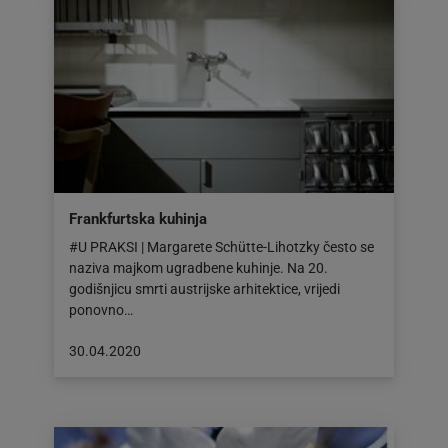
Frankfurtska kuhinja
#U PRAKSI | Margarete Schütte-Lihotzky često se
naziva majkom ugradbene kuhinje. Na 20.
godišnjicu smrti austrijske arhitektice, vrijedi
ponovno…
Objava
30.04.2020
objavljena
dana:
30.04.2020