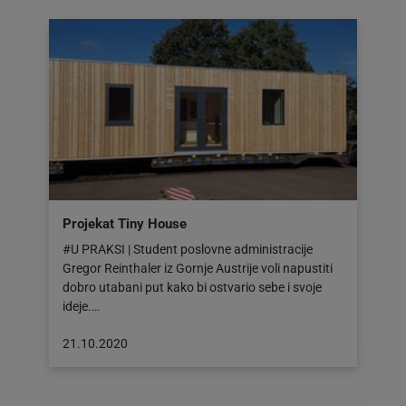
23.11.2020
Projekat Tiny House
#U PRAKSI | Student poslovne administracije
Gregor Reinthaler iz Gornje Austrije voli napustiti
dobro utabani put kako bi ostvario sebe i svoje
ideje.…
Objava
21.10.2020
objavljena
dana:
21.10.2020