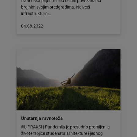
francuska prijestolnica će biti povezana sa
brojnim svojim predgrađima. Najveći
infrastrukturni…
Objava
04.08.2022
objavljena
dana:
04.08.2022
Unutarnja ravnoteža
#U PRAKSI | Pandemija je presudno promijenila
živote trojice studenata arhitekture i jednog